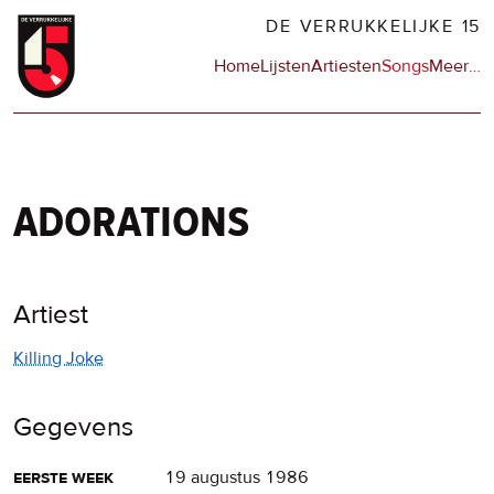
Overslaan
DE VERRUKKELIJKE 15
en
Hoofdnavigatie
Home
Lijsten
Artiesten
Songs
Meer
op
…
naar
de
de
sit
inhoud
en
gaan
op
npo
adorations
Artiest
Killing Joke
Gegevens
eerste week
19 augustus 1986