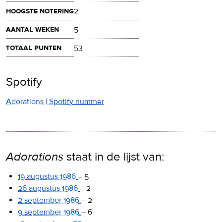
hoogste notering
2
aantal weken
5
totaal punten
53
Spotify
Adorations | Spotify nummer
Adorations
staat in de lijst van:
19 augustus 1986
–
5
26 augustus 1986
–
2
2 september 1986
–
2
9 september 1986
–
6