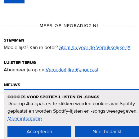
MEER OP NPORADIO2.NL
stemmen
Mooie lijst? Kan ie beter?
Stem
nu
voor de Verrukkelijke 15
.
luister terug
Abonneer je op de
Verrukkelijke 15-podcast
.
nieuws
Het
Verrukkelijke 15-nieuws
op de NPO Radio 2-website.
cookies voor spotify-lijsten en -songs
Door op
Accepteren
te klikken worden cookies van Spotify
nieuwsbrief
geplaatst en worden Spotify-lijsten en -songs weergegeven.
Meld je aan voor de
Verrukkelijke 15-nieuwsbrief
.
Meer informatie
over
.
privacy
Accepteren
Nee, bedankt
&