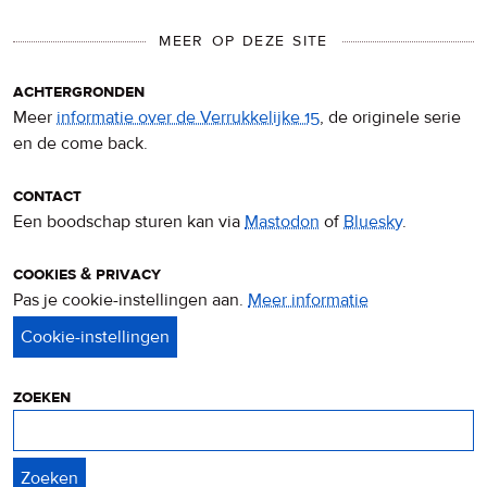
MEER OP DEZE SITE
achtergronden
Meer
informatie over de Verrukkelijke 15
, de originele serie
en de come back.
contact
Een boodschap sturen kan via
Mastodon
of
Bluesky
.
cookies & privacy
Pas je cookie-instellingen aan.
Meer informatie
over
privacy
&
cookies
zoeken
Zoeken