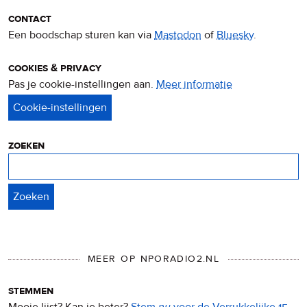
contact
Een boodschap sturen kan via
Mastodon
of
Bluesky
.
cookies & privacy
Pas je cookie-instellingen aan.
Meer informatie
over
privacy
&
cookies
zoeken
Zoeken
MEER OP NPORADIO2.NL
stemmen