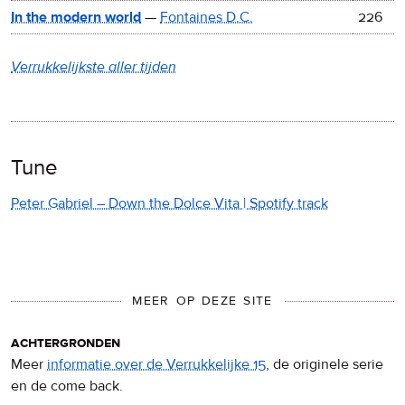
In the modern world
—
Fontaines D.C.
226
Verrukkelijkste aller tijden
Tune
Peter Gabriel – Down the Dolce Vita | Spotify track
MEER OP DEZE SITE
achtergronden
Meer
informatie over de Verrukkelijke 15
, de originele serie
en de come back.