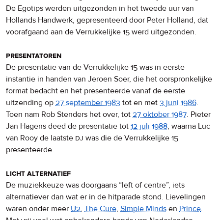
De Egotips werden uitgezonden in het tweede uur van
Hollands Handwerk, gepresenteerd door Peter Holland, dat
voorafgaand aan de Verrukkelijke 15 werd uitgezonden.
presentatoren
De presentatie van de Verrukkelijke 15 was in eerste
instantie in handen van Jeroen Soer, die het oorspronkelijke
format bedacht en het presenteerde vanaf de eerste
uitzending op
27 september 1983
tot en met
3 juni 1986
.
Toen nam Rob Stenders het over, tot
27 oktober 1987
. Pieter
Jan Hagens deed de presentatie tot
12 juli 1988
, waarna Luc
van Rooy de laatste
dj
was die de Verrukkelijke 15
presenteerde.
licht alternatief
De muziekkeuze was doorgaans “left of centre”, iets
alternatiever dan wat er in de hitparade stond. Lievelingen
waren onder meer
U2
,
The Cure
,
Simple Minds
en
Prince
.