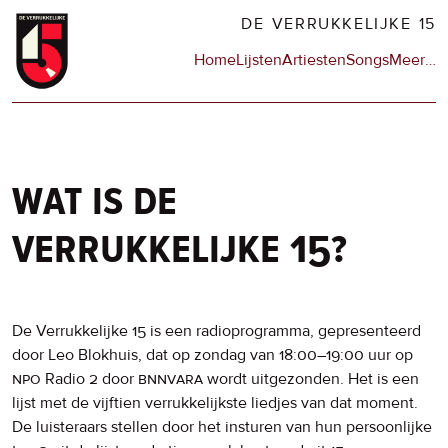
Overslaan
DE VERRUKKELIJKE 15
en
Hoofdnavigatie
Home
Lijsten
Artiesten
Songs
Meer
op
…
naar
de
de
sit
inhoud
en
gaan
op
npo
wat is de
verrukkelijke 15?
De Verrukkelijke 15 is een radioprogramma, gepresenteerd
door Leo Blokhuis, dat op zondag van 18:00–19:00 uur op
npo
Radio 2 door
bnnvara
wordt uitgezonden. Het is een
lijst met de vijftien verrukkelijkste liedjes van dat moment.
De luisteraars stellen door het insturen van hun persoonlijke