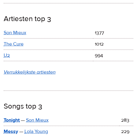
Artiesten top 3
Son Mieux
1377
The Cure
1012
U2
994
Verrukkelijkste artiesten
Songs top 3
Tonight
—
Son Mieux
283
Messy
—
Lola Young
229