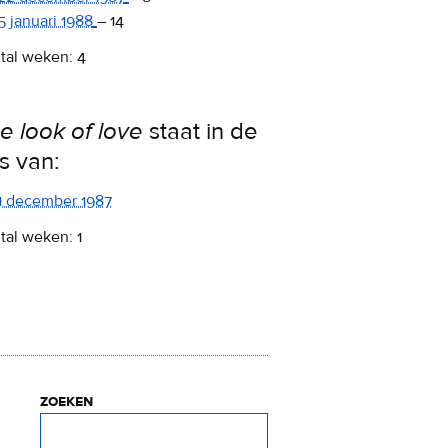
5 januari 1988
–
14
tal weken: 4
e look of love
staat in de
ps van:
1 december 1987
tal weken: 1
zoeken
Zoeken