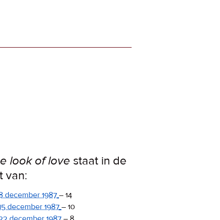
e look of love
staat in de
st van:
8 december 1987
–
14
15 december 1987
–
10
22 december 1987
–
8