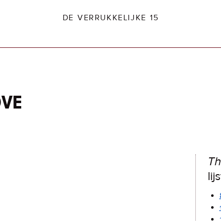
DE VERRUKKELIJKE 15
ove
dio2.nl
Th
lij