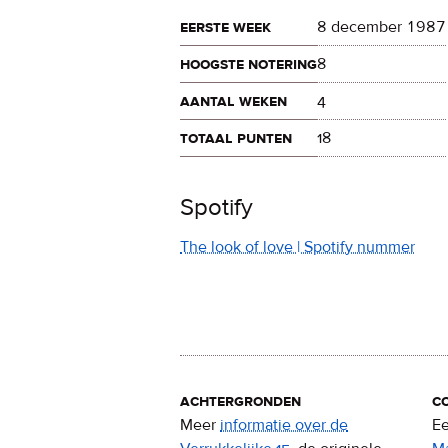
eerste week
8 december 1987
hoogste notering
8
aantal weken
4
totaal punten
18
Spotify
The look of love | Spotify nummer
achtergronden
c
Meer
informatie over de
Ee