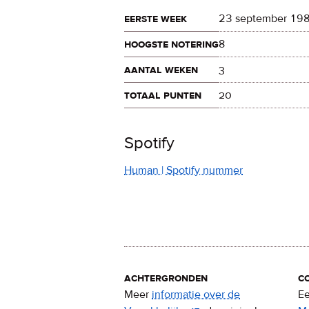
eerste week
23 september 19
hoogste notering
8
aantal weken
3
totaal punten
20
Spotify
Human | Spotify nummer
achtergronden
c
Meer
informatie over de
Ee