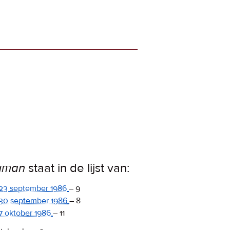
uman
staat in de lijst van:
23 september 1986
–
9
30 september 1986
–
8
7 oktober 1986
–
11