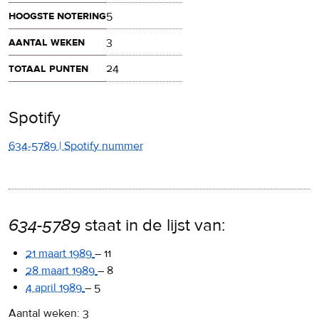
hoogste notering
5
aantal weken
3
totaal punten
24
Spotify
634-5789 | Spotify nummer
634-5789
staat in de lijst van:
21 maart 1989
–
11
28 maart 1989
–
8
4 april 1989
–
5
Aantal weken: 3