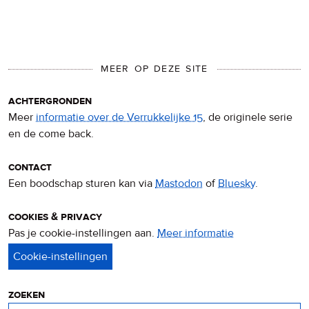
MEER OP DEZE SITE
achtergronden
Meer
informatie over de Verrukkelijke 15
, de originele serie
en de come back.
contact
Een boodschap sturen kan via
Mastodon
of
Bluesky
.
cookies & privacy
Pas je cookie-instellingen aan.
Meer informatie
over
privacy
&
cookies
zoeken