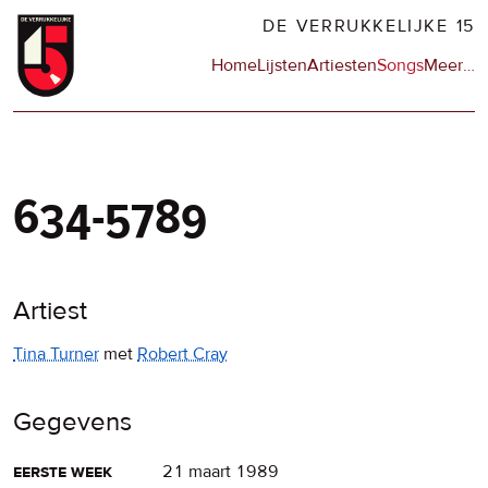
Overslaan
DE VERRUKKELIJKE 15
en
Hoofdnavigatie
Home
Lijsten
Artiesten
Songs
Meer
op
…
naar
de
de
sit
inhoud
en
gaan
op
npo
634-5789
Artiest
Tina Turner
met
Robert Cray
Gegevens
eerste week
21 maart 1989