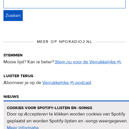
Zoeken
MEER OP NPORADIO2.NL
stemmen
Mooie lijst? Kan ie beter?
Stem
nu
voor de Verrukkelijke 15
.
luister terug
Abonneer je op de
Verrukkelijke 15-podcast
.
nieuws
Het
Verrukkelijke 15-nieuws
op de NPO Radio 2-website.
cookies voor spotify-lijsten en -songs
Door op
Accepteren
te klikken worden cookies van Spotify
nieuwsbrief
geplaatst en worden Spotify-lijsten en -songs weergegeven.
Meld je aan voor de
Verrukkelijke 15-nieuwsbrief
.
Meer informatie
over
.