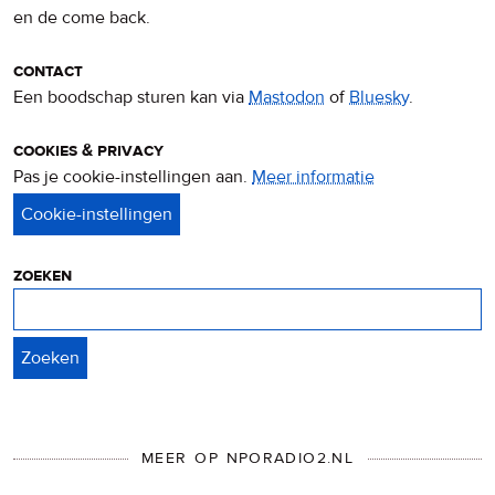
en de come back.
contact
Een boodschap sturen kan via
Mastodon
of
Bluesky
.
cookies & privacy
Pas je cookie-instellingen aan.
Meer informatie
over
privacy
&
cookies
zoeken
Zoeken
MEER OP NPORADIO2.NL