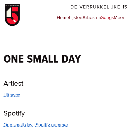
Overslaan
DE VERRUKKELIJKE 15
en
Hoofdnavigatie
Home
Lijsten
Artiesten
Songs
Meer
op
…
naar
de
de
sit
inhoud
en
gaan
op
npo
one small day
Artiest
Ultravox
Spotify
One small day | Spotify nummer