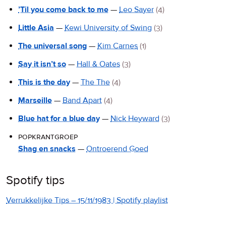
’Til you come back to me
—
Leo Sayer
(4)
Little Asia
—
Kewi University of Swing
(3)
The universal song
—
Kim Carnes
(1)
Say it isn’t so
—
Hall & Oates
(3)
This is the day
—
The The
(4)
Marseille
—
Band Apart
(4)
Blue hat for a blue day
—
Nick Heyward
(3)
popkrantgroep
Shag en snacks
—
Ontroerend Goed
Spotify tips
Verrukkelijke Tips – 15/11/1983 | Spotify playlist