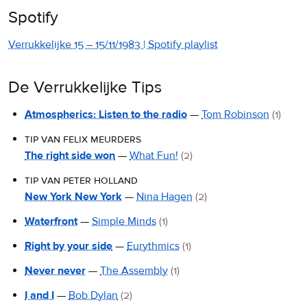
Spotify
Verrukkelijke 15 – 15/11/1983 | Spotify playlist
De Verrukkelijke Tips
Atmospherics: Listen to the radio
—
Tom Robinson
(1)
tip van felix meurders
The right side won
—
What Fun!
(2)
tip van peter holland
New York New York
—
Nina Hagen
(2)
Waterfront
—
Simple Minds
(1)
Right by your side
—
Eurythmics
(1)
Never never
—
The Assembly
(1)
I and I
—
Bob Dylan
(2)