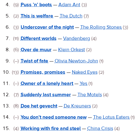
(9)
Puss ’n’ boots
—
Adam Ant
(3)
(2)
This is welfare
—
The Dutch
(7)
(3)
Undercover of the night
—
The Rolling Stones
(3)
(11)
Different worlds
—
Vandenberg
(4)
(6)
Over de muur
—
Klein Orkest
(2)
(–)
Twist of fate
—
Olivia Newton-John
(1)
(13)
Promises, promises
—
Naked Eyes
(2)
(–)
Owner of a lonely heart
—
Yes
(1)
(7)
Suddenly last summer
—
The Motels
(4)
(8)
Doe het gevecht
—
De Kreuners
(2)
(–)
You don’t need someone new
—
The Lotus Eaters
(1)
(4)
Working with fire and steel
—
China Crisis
(4)