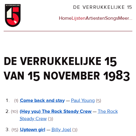
Overslaan
DE VERRUKKELIJKE 15
en
Hoofdnavigatie
Home
Lijsten
Artiesten
Songs
Meer
op
…
naar
de
de
sit
inhoud
en
gaan
op
npo
de verrukkelijke 15
van 15 november 1983
De
(1)
Come back and stay
—
Paul Young
(5)
Verrukkelijke
(10)
(Hey you) The Rock Steady Crew
—
The Rock
15
Steady Crew
(3)
(15)
Uptown girl
—
Billy Joel
(3)