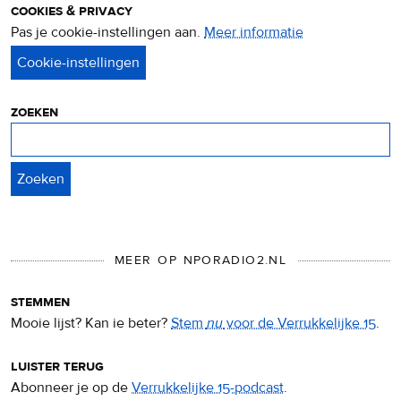
cookies & privacy
Pas je cookie-instellingen aan.
Meer informatie
over
privacy
&
cookies
zoeken
Zoeken
MEER OP NPORADIO2.NL
stemmen
Mooie lijst? Kan ie beter?
Stem
nu
voor de Verrukkelijke 15
.
luister terug
Abonneer je op de
Verrukkelijke 15-podcast
.