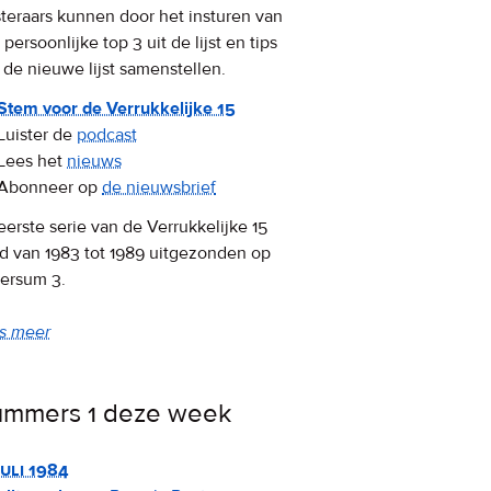
steraars kunnen door het insturen van
persoonlijke top 3 uit de lijst en tips
f de nieuwe lijst samenstellen.
Stem voor de Verrukkelijke 15
Luister de
podcast
Lees het
nieuws
Abonneer op
de nieuwsbrief
eerste serie van de Verrukkelijke 15
d van 1983 tot 1989 uitgezonden op
versum 3.
s meer
over
wat
de
mmers 1 deze week
Verrukkelijke
15
is
juli 1984