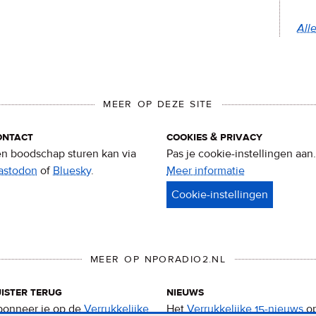
All
MEER OP DEZE SITE
ontact
cookies & privacy
n boodschap sturen kan via
Pas je cookie-instellingen aan.
astodon
of
Bluesky
.
Meer informatie
over
privacy
&
cookies
MEER OP NPORADIO2.NL
ister terug
nieuws
onneer je op de
Verrukkelijke
Het
Verrukkelijke 15-nieuws
o