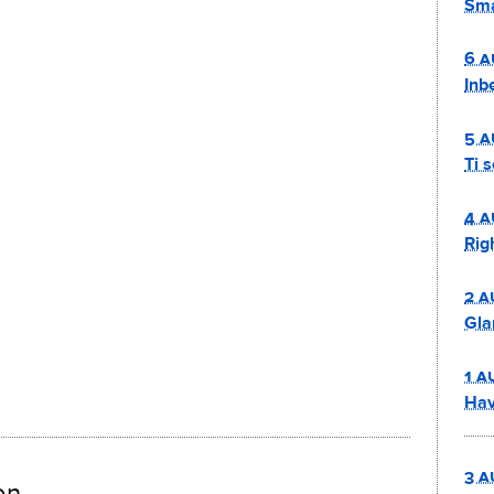
Sma
6 a
Inb
5 a
Ti 
4 a
Rig
2 a
Gla
1 a
Hav
3 a
en