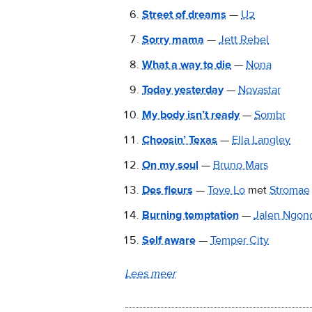
Street of dreams
—
U2
Sorry mama
—
Jett Rebel
What a way to die
—
Nona
Today yesterday
—
Novastar
My body isn’t ready
—
Sombr
Choosin’ Texas
—
Ella Langley
On my soul
—
Bruno Mars
Des fleurs
—
Tove Lo
met
Stromae
Burning temptation
—
Jalen Ngon
Self aware
—
Temper City
Lees meer
over
De
Verrukkelijke