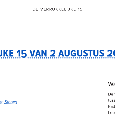
DE VERRUKKELIJKE 15
jke 15 van 2 augustus 
dio2.nl
Wa
De 
tus
ng Stones
Rad
Leo