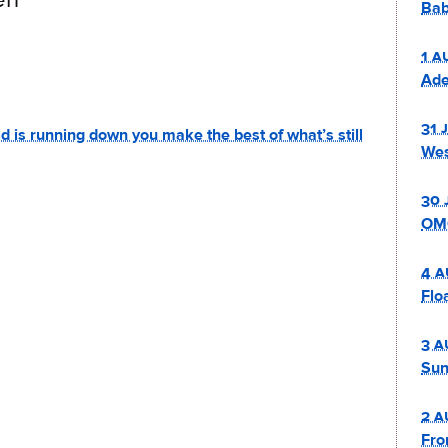
Bab
1 a
Ade
31 
d is running down you make the best of what’s still
Wes
30 
OMG
4 a
Flo
3 a
Sun
2 a
Fro