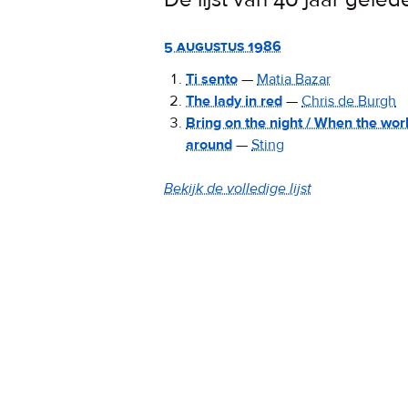
5 augustus 1986
Ti sento
—
Matia Bazar
The lady in red
—
Chris de Burgh
Bring on the night / When the worl
around
—
Sting
Bekijk de volledige lijst
van
De
Verrukkelijke
15
van
5
augustus
1986