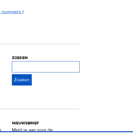
e nummers 1
zoeken
Zoeken
nieuwsbrief
p
Meld je aan voor de