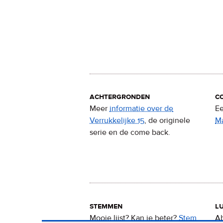
achtergronden
c
Meer
informatie over de
Ee
Verrukkelijke 15
, de originele
M
serie en de come back.
stemmen
lu
Mooie lijst? Kan ie beter?
Stem
Ab