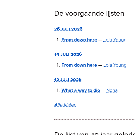
15
De voorgaande lijsten
van
2
augustus
26 juli 2026
2026
From down here
—
Lola Young
19 juli 2026
From down here
—
Lola Young
12 juli 2026
What a way to die
—
Nona
Alle lijsten
De lijst van 40 jaar geled