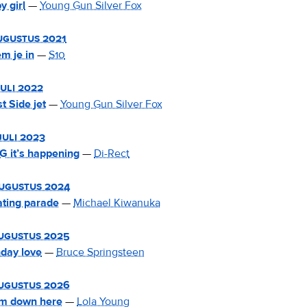
y girl
—
Young Gun Silver Fox
ugustus 2021
m je in
—
S10
juli 2022
t Side jet
—
Young Gun Silver Fox
juli 2023
 it’s happening
—
Di-Rect
ugustus 2024
ating parade
—
Michael Kiwanuka
ugustus 2025
day love
—
Bruce Springsteen
ugustus 2026
m down here
—
Lola Young