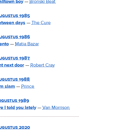
lltown boy
—
Bronski Beat
ugustus 1985
etween days
—
The Cure
ugustus 1986
sento
—
Matia Bazar
ugustus 1987
ht next door
—
Robert Cray
ugustus 1988
m slam
—
Prince
ugustus 1989
e I told you lately
—
Van Morrison
ugustus 2020