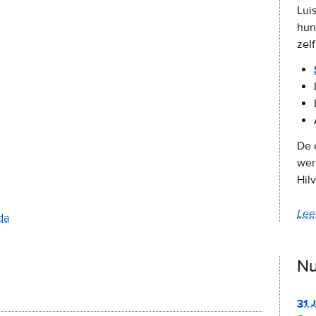
Lui
hun 
zel
De 
wer
Hil
Lee
da
Nu
31 