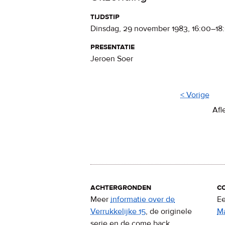
tijdstip
dinsdag, 29 november 1983
,
16:00
–
18
presentatie
Jeroen Soer
< Vorige
Afl
achtergronden
c
Meer
informatie over de
Ee
Verrukkelijke 15
, de originele
M
serie en de come back.