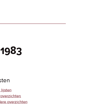
 1983
jsten
 lijsten
roverzichten
ere overzichten