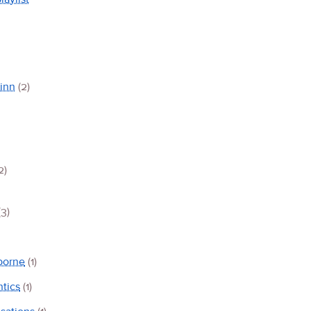
inn
(2)
2)
(3)
borne
(1)
tics
(1)