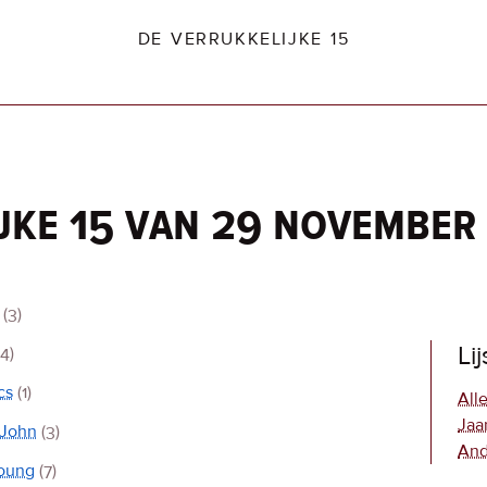
DE VERRUKKELIJKE 15
jke 15 van 29 november
dio2.nl
(3)
Li
(4)
cs
(1)
Alle
Jaa
-John
(3)
And
Young
(7)