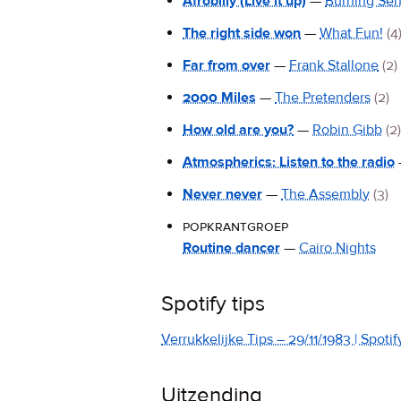
Afrobilly (Live it up)
—
Burning Sen
The right side won
—
What Fun!
(4
Far from over
—
Frank Stallone
(2)
2000 Miles
—
The Pretenders
(2)
How old are you?
—
Robin Gibb
(2)
Atmospherics: Listen to the radio
Never never
—
The Assembly
(3)
popkrantgroep
Routine dancer
—
Cairo Nights
Spotify tips
Verrukkelijke Tips – 29/11/1983 | Spotify
Uitzending