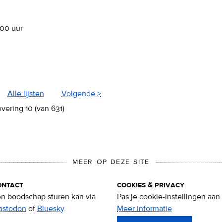
:00
uur
Alle lijsten
Volgende >
evering 10 (van 631)
MEER OP DEZE SITE
ontact
cookies & privacy
n boodschap sturen kan via
Pas je cookie-instellingen aan.
astodon
of
Bluesky
.
Meer informatie
over
privacy