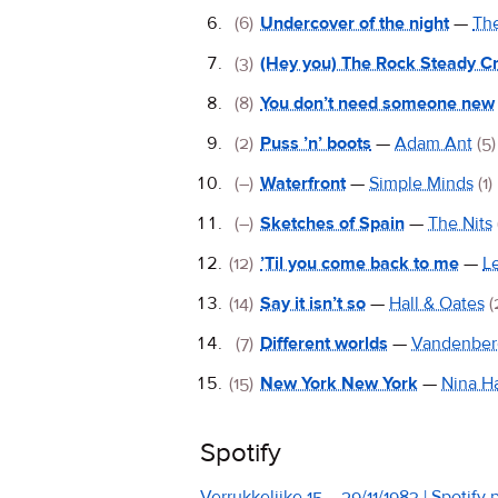
(6)
Undercover of the night
—
The
(3)
(Hey you) The Rock Steady C
(8)
You don’t need someone new
(2)
Puss ’n’ boots
—
Adam Ant
(5)
(–)
Waterfront
—
Simple Minds
(1)
(–)
Sketches of Spain
—
The Nits
(12)
’Til you come back to me
—
L
(14)
Say it isn’t so
—
Hall & Oates
(
(7)
Different worlds
—
Vandenber
(15)
New York New York
—
Nina H
Spotify
Verrukkelijke 15 – 29/11/1983 | Spotify p