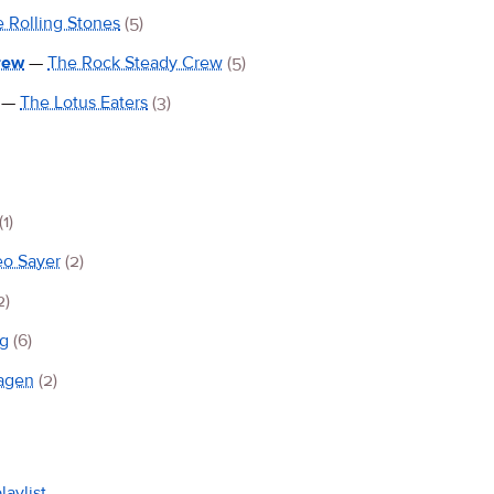
 Rolling Stones
(5)
rew
—
The Rock Steady Crew
(5)
—
The Lotus Eaters
(3)
(1)
eo Sayer
(2)
2)
g
(6)
agen
(2)
laylist