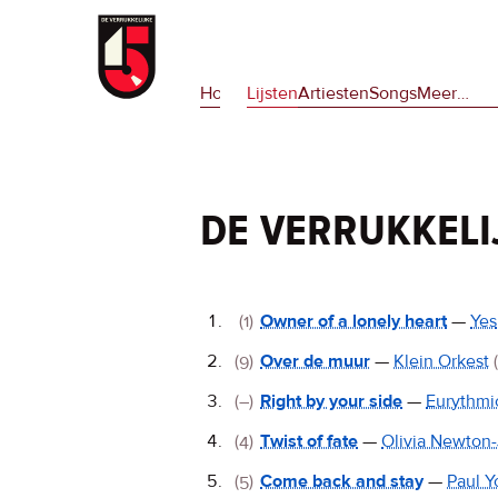
Overslaan
en
Hoofdnavigatie
naar
Home
Lijsten
Artiesten
Songs
Meer
op
…
de
deze
inhoud
site
gaan
en
op
de verrukkeli
npora
De
(1)
Owner of a lonely heart
—
Yes
Verrukkelijke
(9)
Over de muur
—
Klein Orkest
15
(–)
Right by your side
—
Eurythmi
(4)
Twist of fate
—
Olivia Newton
(5)
Come back and stay
—
Paul 