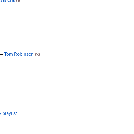
sations
(1)
)
—
Tom Robinson
(3)
 playlist