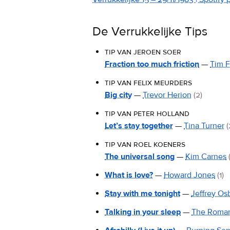
De Verrukkelijke Tips
tip van jeroen soer
Fraction too much friction
—
Tim F
tip van felix meurders
Big city
—
Trevor Herion
(2)
tip van peter holland
Let’s stay together
—
Tina Turner
(
tip van roel koeners
The universal song
—
Kim Carnes
What is love?
—
Howard Jones
(1)
Stay with me tonight
—
Jeffrey Os
Talking in your sleep
—
The Roman