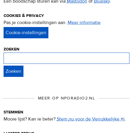
Een boodschap sturen kan via
Mastodon
of
Bluesky
.
cookies & privacy
Pas je cookie-instellingen aan.
Meer informatie
over
privacy
&
cookies
zoeken
Zoeken
MEER OP NPORADIO2.NL
stemmen
Mooie lijst? Kan ie beter?
Stem
nu
voor de Verrukkelijke 15
.