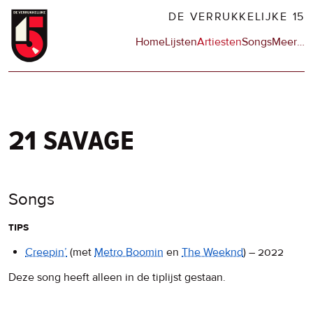
Overslaan
DE VERRUKKELIJKE 15
en
Hoofdnavigatie
Home
Lijsten
Artiesten
Songs
Meer
op
…
naar
de
de
sit
inhoud
en
gaan
op
npo
21 savage
Songs
tips
Creepin’
(met
Metro Boomin
en
The Weeknd
)
–
2022
Deze song heeft alleen in de tiplijst gestaan.