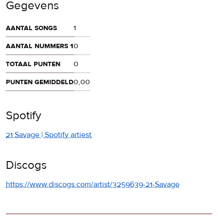
Gegevens
aantal songs
1
aantal nummers 1
0
totaal punten
0
punten gemiddeld
0,00
Spotify
21 Savage | Spotify artiest
Discogs
https://www.discogs.com/artist/3259639-21-Savage