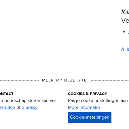
Kil
Ve
All
MEER OP DEZE SITE
ontact
cookies & privacy
n boodschap sturen kan via
Pas je cookie-instellingen aan.
astodon
of
Bluesky
.
Meer informatie
over
privacy
&
cookies