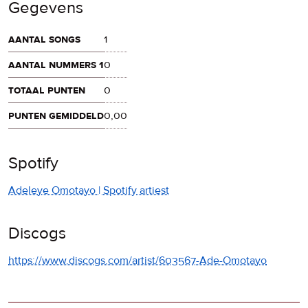
Gegevens
aantal songs
1
aantal nummers 1
0
totaal punten
0
punten gemiddeld
0,00
Spotify
Adeleye Omotayo | Spotify artiest
Discogs
https://www.discogs.com/artist/603567-Ade-Omotayo