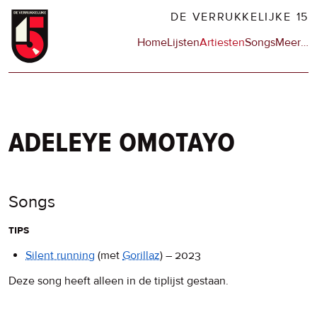
Overslaan
DE VERRUKKELIJKE 15
en
Hoofdnavigatie
Home
Lijsten
Artiesten
Songs
Meer
op
…
naar
de
de
sit
inhoud
en
gaan
op
npo
adeleye omotayo
Songs
tips
Silent running
(met
Gorillaz
)
–
2023
Deze song heeft alleen in de tiplijst gestaan.