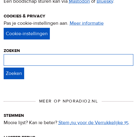
Een boodschap sturen kan via
Mastodon
of
Bluesky
.
cookies & privacy
Pas je cookie-instellingen aan.
Meer informatie
over
privacy
&
cookies
zoeken
Zoeken
MEER OP NPORADIO2.NL
stemmen
Mooie lijst? Kan ie beter?
Stem
nu
voor de Verrukkelijke 15
.