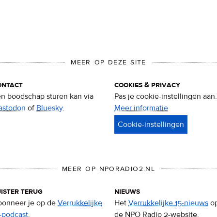
MEER OP DEZE SITE
ontact
cookies & privacy
n boodschap sturen kan via
Pas je cookie-instellingen aan.
astodon
of
Bluesky
.
Meer informatie
over
privacy
&
cookies
MEER OP NPORADIO2.NL
ister terug
nieuws
onneer je op de
Verrukkelijke
Het
Verrukkelijke 15-nieuws
o
-podcast
.
de NPO Radio 2-website.