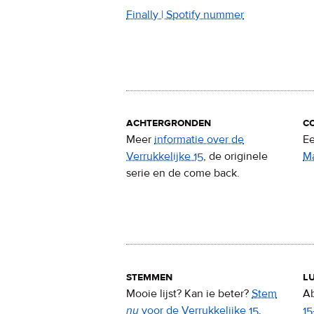
Finally | Spotify nummer
achtergronden
c
Meer
informatie over de
Ee
Verrukkelijke 15
, de originele
M
serie en de come back.
stemmen
lu
Mooie lijst? Kan ie beter?
Stem
Ab
nu
voor de Verrukkelijke 15
.
15