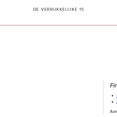
DE VERRUKKELIJKE 15
dio2.nl
Fi
Aan