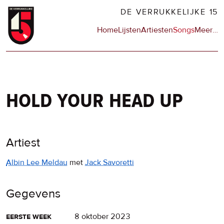
Overslaan
DE VERRUKKELIJKE 15
en
Hoofdnavigatie
Home
Lijsten
Artiesten
Songs
Meer
op
…
naar
de
de
sit
inhoud
en
gaan
op
npo
hold your head up
Artiest
Albin Lee Meldau
met
Jack Savoretti
Gegevens
eerste week
8 oktober 2023