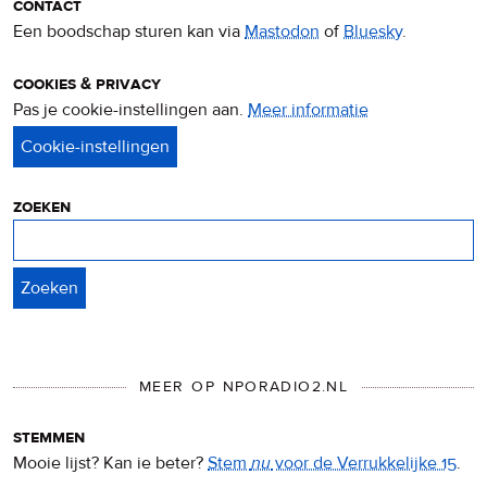
contact
Een boodschap sturen kan via
Mastodon
of
Bluesky
.
cookies & privacy
Pas je cookie-instellingen aan.
Meer informatie
over
privacy
&
cookies
zoeken
Zoeken
MEER OP NPORADIO2.NL
stemmen
Mooie lijst? Kan ie beter?
Stem
nu
voor de Verrukkelijke 15
.