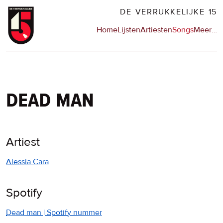
Overslaan
DE VERRUKKELIJKE 15
en
Hoofdnavigatie
Home
Lijsten
Artiesten
Songs
Meer
op
…
naar
de
de
sit
inhoud
en
gaan
op
npo
dead man
Artiest
Alessia Cara
Spotify
Dead man | Spotify nummer