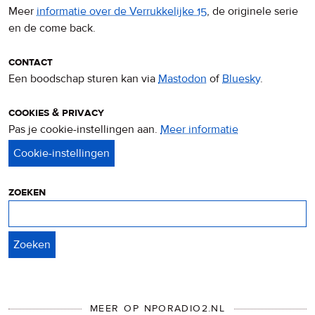
Meer
informatie over de Verrukkelijke 15
, de originele serie
en de come back.
contact
Een boodschap sturen kan via
Mastodon
of
Bluesky
.
cookies & privacy
Pas je cookie-instellingen aan.
Meer informatie
over
privacy
&
cookies
zoeken
Zoeken
MEER OP NPORADIO2.NL