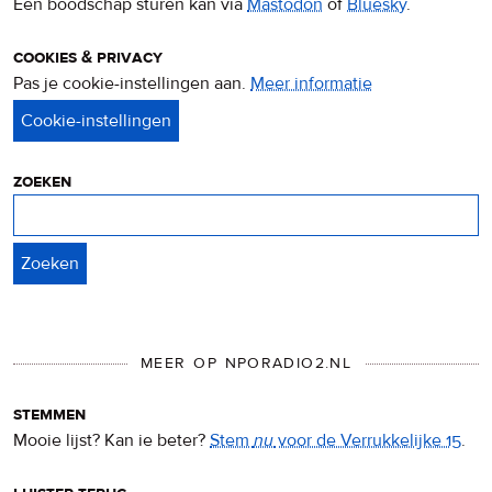
Een boodschap sturen kan via
Mastodon
of
Bluesky
.
cookies & privacy
Pas je cookie-instellingen aan.
Meer informatie
over
privacy
&
cookies
zoeken
Zoeken
MEER OP NPORADIO2.NL
stemmen
Mooie lijst? Kan ie beter?
Stem
nu
voor de Verrukkelijke 15
.