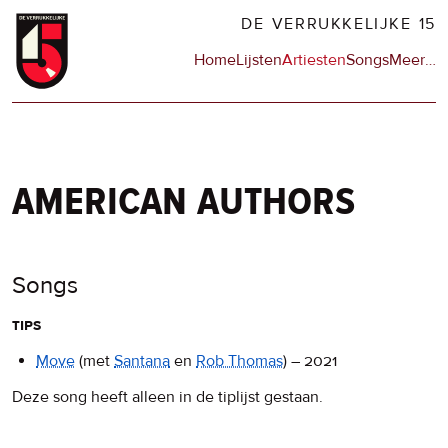
Overslaan
DE VERRUKKELIJKE 15
en
Hoofdnavigatie
Home
Lijsten
Artiesten
Songs
Meer
op
…
naar
de
de
sit
inhoud
en
gaan
op
npo
american authors
Songs
tips
Move
(met
Santana
en
Rob Thomas
)
–
2021
Deze song heeft alleen in de tiplijst gestaan.