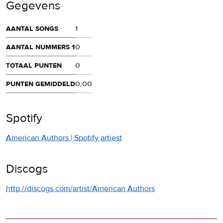
Gegevens
aantal songs
1
aantal nummers 1
0
totaal punten
0
punten gemiddeld
0,00
Spotify
American Authors | Spotify artiest
Discogs
http://discogs.com/artist/American Authors