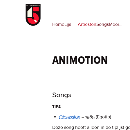
Overslaan
en
Hoofdnavigatie
naar
Home
Lijsten
Artiesten
Songs
Meer
op
…
de
deze
inhoud
site
gaan
en
op
animotion
npora
Songs
tips
Obsession
–
1985
(Egotip)
Deze song heeft alleen in de tiplijst g