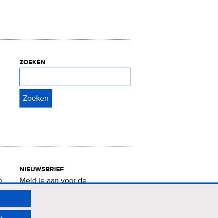
zoeken
Zoeken
nieuwsbrief
p
Meld je aan voor de
Verrukkelijke 15-nieuwsbrief
.