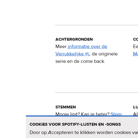
achtergronden
c
Meer
informatie over de
Ee
Verrukkelijke 15
, de originele
M
serie en de come back.
stemmen
lu
Mooie lijst? Kan ie beter?
Stem
Ab
nu
voor de Verrukkelijke 15
.
15
cookies voor spotify-lijsten en -songs
Door op
Accepteren
te klikken worden cookies van