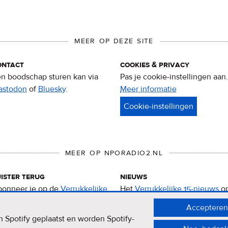
MEER OP DEZE SITE
ontact
cookies & privacy
n boodschap sturen kan via
Pas je cookie-instellingen aan.
astodon
of
Bluesky
.
Meer informatie
over
privacy
&
cookies
MEER OP NPORADIO2.NL
ister terug
nieuws
onneer je op de
Verrukkelijke
Het
Verrukkelijke 15-nieuws
o
-podcast
.
de NPO Radio 2-website.
Accepteren
 Spotify geplaatst en worden Spotify-