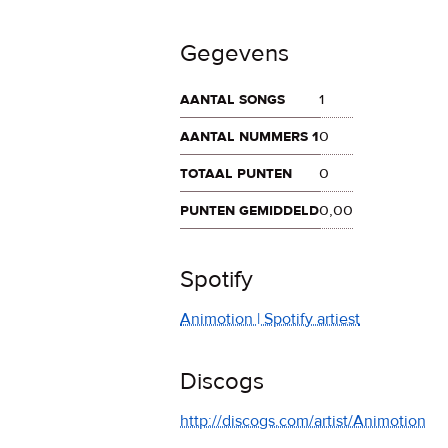
Gegevens
aantal songs
1
aantal nummers 1
0
totaal punten
0
punten gemiddeld
0,00
Spotify
Animotion | Spotify artiest
Discogs
http://discogs.com/artist/Animotion