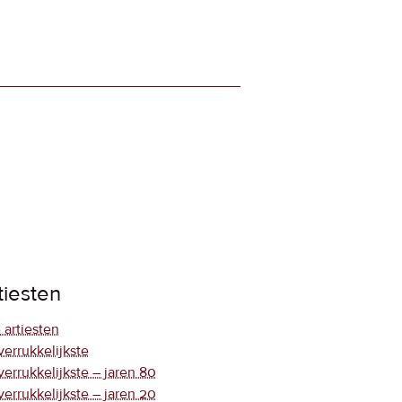
tiesten
 artiesten
verrukkelijkste
verrukkelijkste – jaren 80
verrukkelijkste – jaren 20