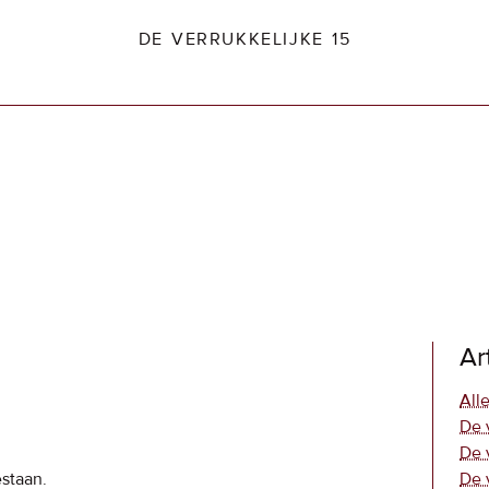
DE VERRUKKELIJKE 15
dio2.nl
Ar
Alle
De 
De 
estaan.
De 