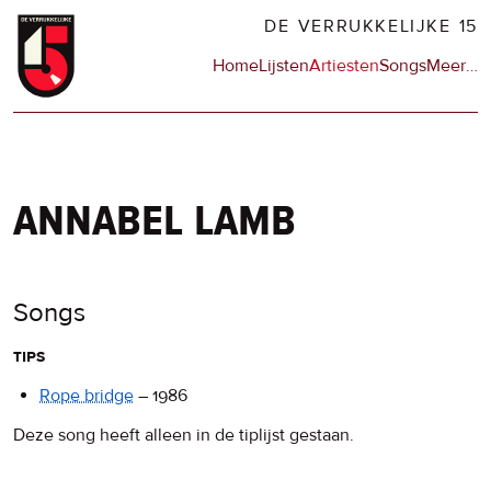
Overslaan
DE VERRUKKELIJKE 15
en
Hoofdnavigatie
Home
Lijsten
Artiesten
Songs
Meer
op
…
naar
de
de
sit
inhoud
en
gaan
op
npo
annabel lamb
Songs
tips
Rope bridge
–
1986
Deze song heeft alleen in de tiplijst gestaan.