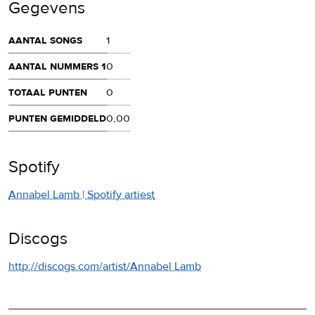
Gegevens
aantal songs
1
aantal nummers 1
0
totaal punten
0
punten gemiddeld
0,00
Spotify
Annabel Lamb | Spotify artiest
Discogs
http://discogs.com/artist/Annabel Lamb