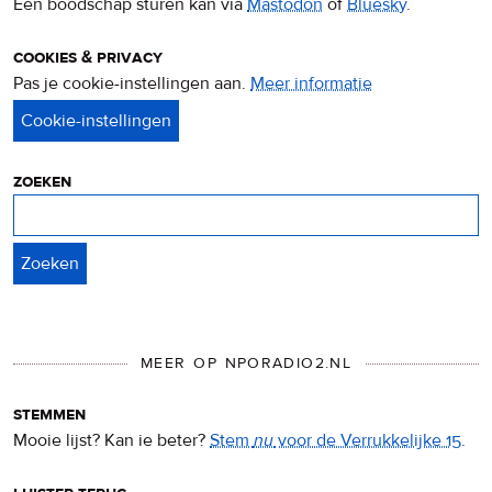
Een boodschap sturen kan via
Mastodon
of
Bluesky
.
cookies & privacy
Pas je cookie-instellingen aan.
Meer informatie
over
privacy
&
cookies
zoeken
Zoeken
MEER OP NPORADIO2.NL
stemmen
Mooie lijst? Kan ie beter?
Stem
nu
voor de Verrukkelijke 15
.