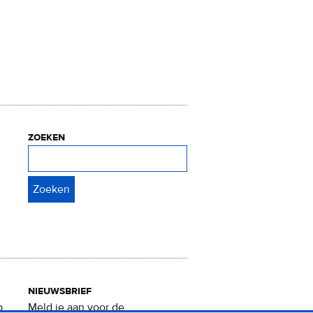
zoeken
Zoeken
nieuwsbrief
p
Meld je aan voor de