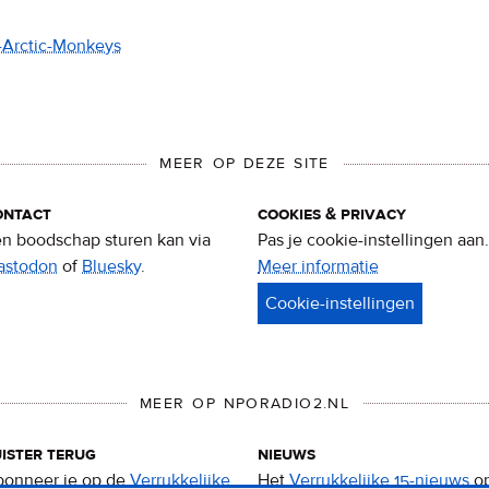
0-Arctic-Monkeys
MEER OP DEZE SITE
ontact
cookies & privacy
n boodschap sturen kan via
Pas je cookie-instellingen aan.
astodon
of
Bluesky
.
Meer informatie
over
privacy
&
cookies
MEER OP NPORADIO2.NL
ister terug
nieuws
onneer je op de
Verrukkelijke
Het
Verrukkelijke 15-nieuws
o