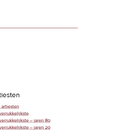
tiesten
 artiesten
verrukkelijkste
verrukkelijkste – jaren 80
verrukkelijkste – jaren 20