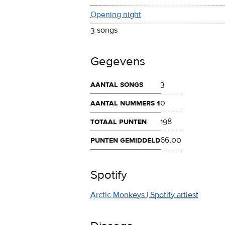
Opening night
3 songs
Gegevens
aantal songs
3
aantal nummers 1
0
totaal punten
198
punten gemiddeld
66,00
Spotify
Arctic Monkeys | Spotify artiest