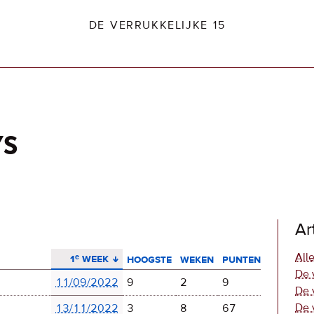
DE VERRUKKELIJKE 15
ys
dio2.nl
Ar
aflopend sorteren
Alle
1ᵉ week
hoogste
weken
punten
De 
11/09/2022
9
2
9
De 
De 
13/11/2022
3
8
67