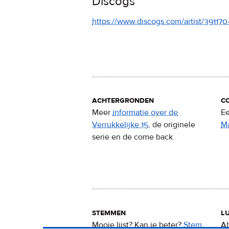
Discogs
https://www.discogs.com/artist/39117
achtergronden
c
Meer
informatie over de
Ee
Verrukkelijke 15
, de originele
M
serie en de come back.
stemmen
lu
Mooie lijst? Kan ie beter?
Stem
Ab