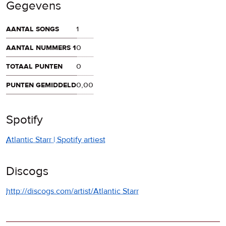
Gegevens
aantal songs
1
aantal nummers 1
0
totaal punten
0
punten gemiddeld
0,00
Spotify
Atlantic Starr | Spotify artiest
Discogs
http://discogs.com/artist/Atlantic Starr