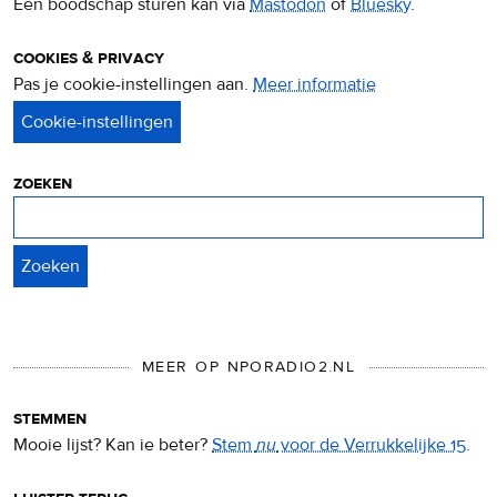
Een boodschap sturen kan via
Mastodon
of
Bluesky
.
cookies & privacy
Pas je cookie-instellingen aan.
Meer informatie
over
privacy
&
cookies
zoeken
Zoeken
MEER OP NPORADIO2.NL
stemmen
Mooie lijst? Kan ie beter?
Stem
nu
voor de Verrukkelijke 15
.