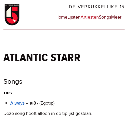
Overslaan
DE VERRUKKELIJKE 15
en
Hoofdnavigatie
Home
Lijsten
Artiesten
Songs
Meer
op
…
naar
de
de
sit
inhoud
en
gaan
op
npo
atlantic starr
Songs
tips
Always
–
1987
(Egotip)
Deze song heeft alleen in de tiplijst gestaan.