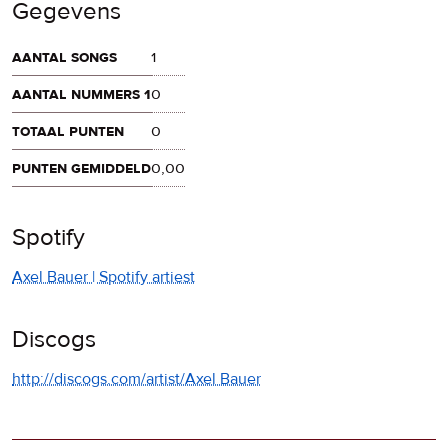
Gegevens
aantal songs
1
aantal nummers 1
0
totaal punten
0
punten gemiddeld
0,00
Spotify
Axel Bauer | Spotify artiest
Discogs
http://discogs.com/artist/Axel Bauer