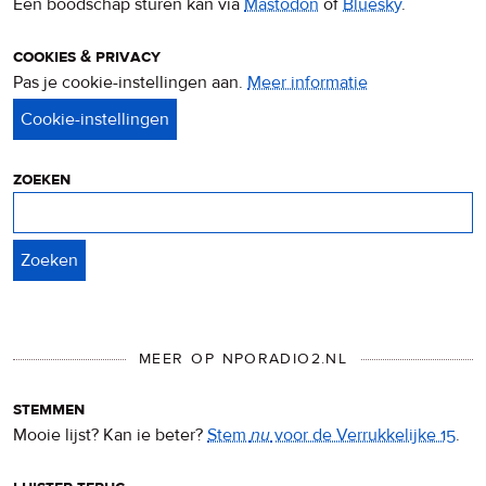
Een boodschap sturen kan via
Mastodon
of
Bluesky
.
cookies & privacy
Pas je cookie-instellingen aan.
Meer informatie
over
privacy
&
cookies
zoeken
Zoeken
MEER OP NPORADIO2.NL
stemmen
Mooie lijst? Kan ie beter?
Stem
nu
voor de Verrukkelijke 15
.