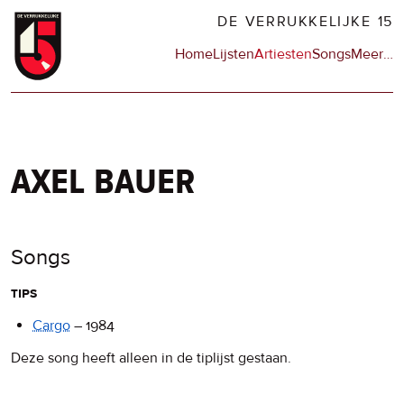
Overslaan
DE VERRUKKELIJKE 15
en
Hoofdnavigatie
Home
Lijsten
Artiesten
Songs
Meer
op
…
naar
de
de
sit
inhoud
en
gaan
op
npo
axel bauer
Songs
tips
Cargo
–
1984
Deze song heeft alleen in de tiplijst gestaan.