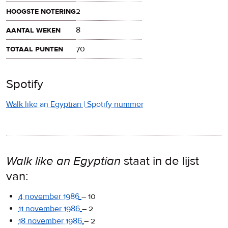
hoogste notering
2
aantal weken
8
totaal punten
70
Spotify
Walk like an Egyptian | Spotify nummer
Walk like an Egyptian
staat in de lijst
van:
4 november 1986
–
10
11 november 1986
–
2
18 november 1986
–
2