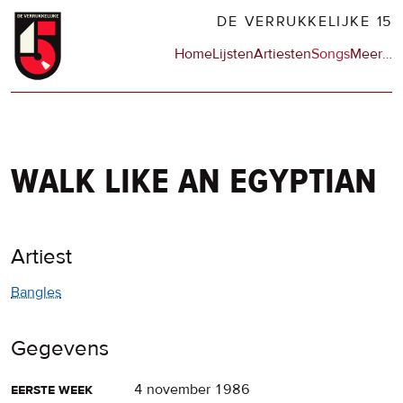
Overslaan
DE VERRUKKELIJKE 15
en
Hoofdnavigatie
Home
Lijsten
Artiesten
Songs
Meer
op
…
naar
de
de
sit
inhoud
en
gaan
op
npo
walk like an egyptian
Artiest
Bangles
Gegevens
eerste week
4 november 1986