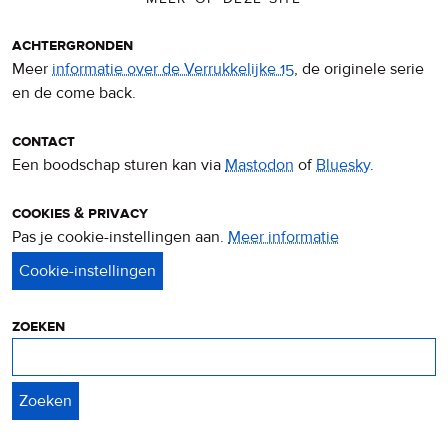
achtergronden
Meer
informatie over de Verrukkelijke 15
, de originele serie
en de come back.
contact
Een boodschap sturen kan via
Mastodon
of
Bluesky
.
cookies & privacy
Pas je cookie-instellingen aan.
Meer informatie
over
privacy
&
cookies
zoeken
Zoeken