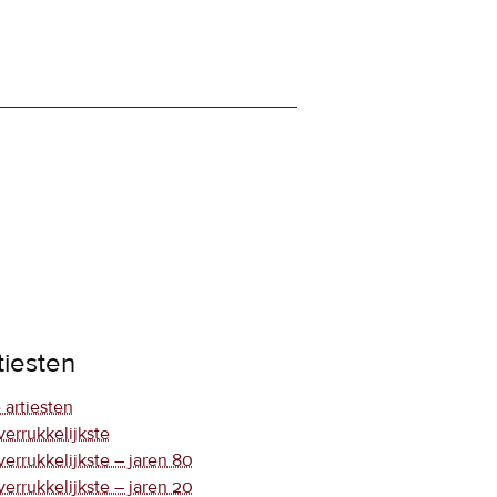
tiesten
 artiesten
verrukkelijkste
verrukkelijkste – jaren 80
verrukkelijkste – jaren 20