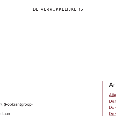
DE VERRUKKELIJKE 15
dio2.nl
Ar
Alle
De 
84
(Popkrantgroep)
De 
estaan.
De 