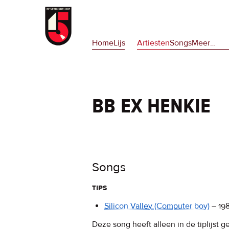
Overslaan
en
Hoofdnavigatie
naar
Home
Lijsten
Artiesten
Songs
Meer
op
…
de
deze
inhoud
site
gaan
en
op
bb ex henkie
npora
Songs
tips
Silicon Valley
(Computer boy)
–
19
Deze song heeft alleen in de tiplijst g