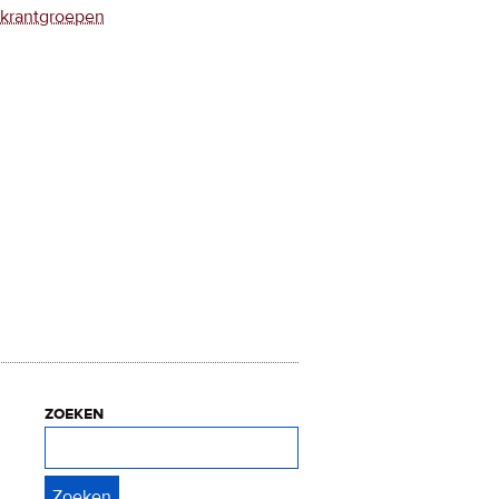
krantgroepen
zoeken
Zoeken