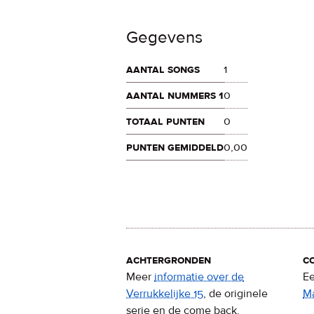
Gegevens
aantal songs
1
aantal nummers 1
0
totaal punten
0
punten gemiddeld
0,00
achtergronden
c
Meer
informatie over de
Ee
Verrukkelijke 15
, de originele
M
serie en de come back.