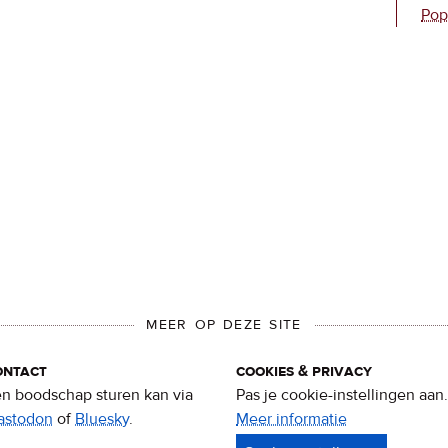
Pop
MEER OP DEZE SITE
ontact
cookies & privacy
n boodschap sturen kan via
Pas je cookie-instellingen aan.
astodon
of
Bluesky
.
Meer informatie
over
privacy