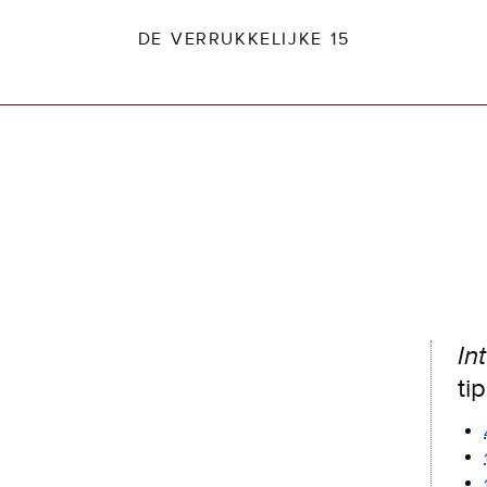
DE VERRUKKELIJKE 15
dio2.nl
In
ti