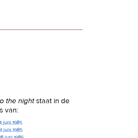
to the night
staat in de
ps van:
4 juni 1985
11 juni 1985
18 juni 1985