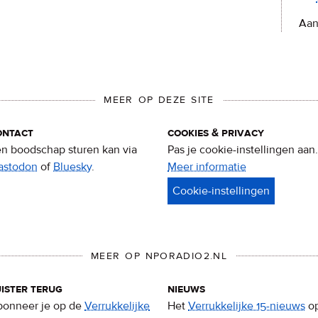
Aan
MEER OP DEZE SITE
ontact
cookies & privacy
n boodschap sturen kan via
Pas je cookie-instellingen aan.
astodon
of
Bluesky
.
Meer informatie
over
privacy
&
cookies
MEER OP NPORADIO2.NL
ister terug
nieuws
onneer je op de
Verrukkelijke
Het
Verrukkelijke 15-nieuws
o