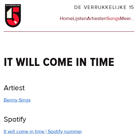
Overslaan
DE VERRUKKELIJKE 15
en
Hoofdnavigatie
Home
Lijsten
Artiesten
Songs
Meer
op
…
naar
de
de
sit
inhoud
en
gaan
op
npo
it will come in time
Artiest
Benny Sings
Spotify
It will come in time | Spotify nummer