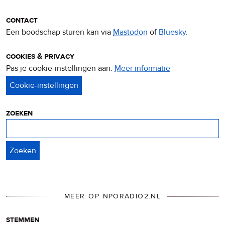
contact
Een boodschap sturen kan via
Mastodon
of
Bluesky
.
cookies & privacy
Pas je cookie-instellingen aan.
Meer informatie
over
privacy
&
cookies
zoeken
Zoeken
MEER OP NPORADIO2.NL
stemmen