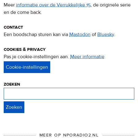
Meer
informatie over de Verrukkelijke 15
, de originele serie
en de come back.
contact
Een boodschap sturen kan via
Mastodon
of
Bluesky
.
cookies & privacy
Pas je cookie-instellingen aan.
Meer informatie
over
privacy
&
cookies
zoeken
Zoeken
MEER OP NPORADIO2.NL