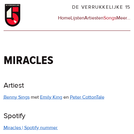
Overslaan
DE VERRUKKELIJKE 15
en
Hoofdnavigatie
Home
Lijsten
Artiesten
Songs
Meer
op
…
naar
de
de
sit
inhoud
en
gaan
op
npo
miracles
Artiest
Benny Sings
met
Emily King
en
Peter CottonTale
Spotify
Miracles | Spotify nummer