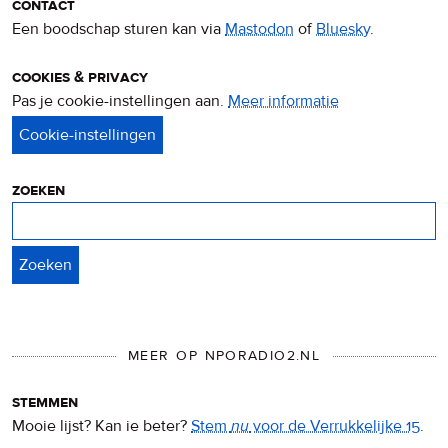
contact
Een boodschap sturen kan via
Mastodon
of
Bluesky
.
cookies & privacy
Pas je cookie-instellingen aan.
Meer informatie
over
privacy
&
cookies
zoeken
Zoeken
MEER OP NPORADIO2.NL
stemmen
Mooie lijst? Kan ie beter?
Stem
nu
voor de Verrukkelijke 15
.