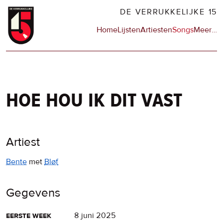
Overslaan
DE VERRUKKELIJKE 15
en
Hoofdnavigatie
Home
Lijsten
Artiesten
Songs
Meer
op
…
naar
de
de
sit
inhoud
en
gaan
op
npo
hoe hou ik dit vast
Artiest
Bente
met
Bløf
Gegevens
eerste week
8 juni 2025