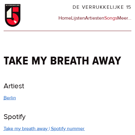
Overslaan
DE VERRUKKELIJKE 15
en
Hoofdnavigatie
Home
Lijsten
Artiesten
Songs
Meer
op
…
naar
de
de
sit
inhoud
en
gaan
op
npo
take my breath away
Artiest
Berlin
Spotify
Take my breath away | Spotify nummer