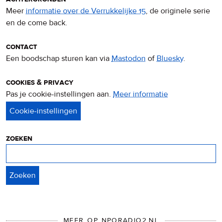
Meer
informatie over de Verrukkelijke 15
, de originele serie
en de come back.
contact
Een boodschap sturen kan via
Mastodon
of
Bluesky
.
cookies & privacy
Pas je cookie-instellingen aan.
Meer informatie
over
privacy
&
cookies
zoeken
Zoeken
MEER OP NPORADIO2.NL