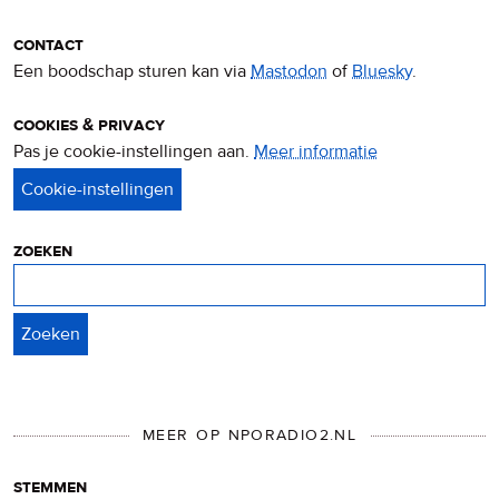
contact
Een boodschap sturen kan via
Mastodon
of
Bluesky
.
cookies & privacy
Pas je cookie-instellingen aan.
Meer informatie
over
privacy
&
cookies
zoeken
Zoeken
MEER OP NPORADIO2.NL
stemmen