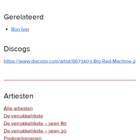
Gerelateerd
Bon Iver
Discogs
https://www.discogs.com/artist/6673403-Big-Red-Machine-2
Artiesten
Alle artiesten
De verrukkelijkste
De verrukkelijkste – jaren 80
De verrukkelijkste – jaren 20
Popkrantgroepen