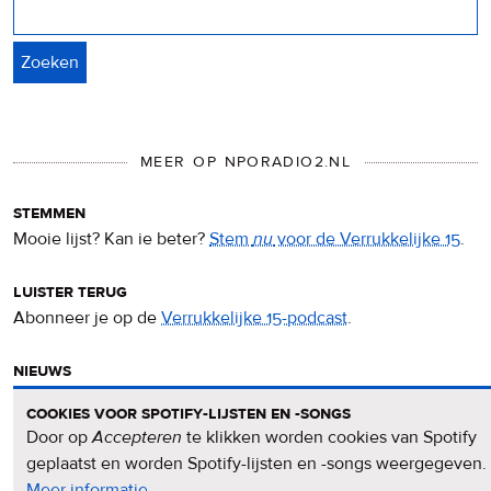
Zoeken
MEER OP NPORADIO2.NL
stemmen
Mooie lijst? Kan ie beter?
Stem
nu
voor de Verrukkelijke 15
.
luister terug
Abonneer je op de
Verrukkelijke 15-podcast
.
nieuws
Het
Verrukkelijke 15-nieuws
op de NPO Radio 2-website.
cookies voor spotify-lijsten en -songs
Door op
Accepteren
te klikken worden cookies van Spotify
nieuwsbrief
geplaatst en worden Spotify-lijsten en -songs weergegeven.
Meld je aan voor de
Verrukkelijke 15-nieuwsbrief
.
Meer informatie
over
.