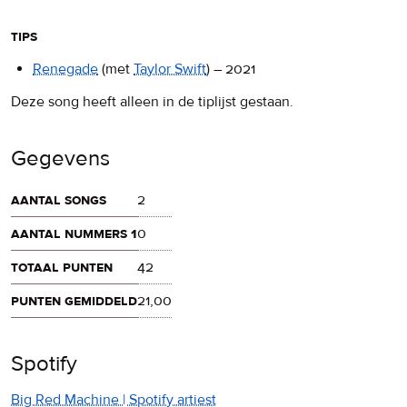
tips
Renegade
(met
Taylor Swift
)
–
2021
Deze song heeft alleen in de tiplijst gestaan.
Gegevens
aantal songs
2
aantal nummers 1
0
totaal punten
42
punten gemiddeld
21,00
Spotify
Big Red Machine | Spotify artiest