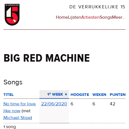
Overslaan
DE VERRUKKELIJKE 15
en
Hoofdnavigatie
Home
Lijsten
Artiesten
Songs
Meer
op
…
naar
de
de
sit
inhoud
en
gaan
op
npo
big red machine
Songs
aflopend sorteren
1ᵉ week
titel
hoogste
weken
punten
No time for love
22/06/2020
6
6
42
like now
(met
Michael Stipe
)
1 song