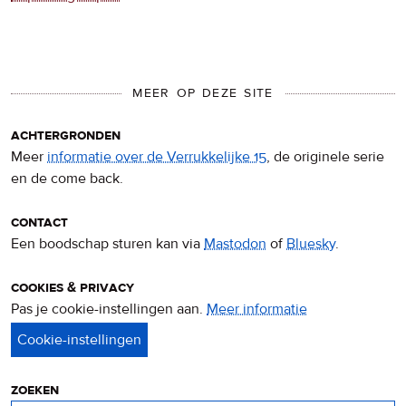
MEER OP DEZE SITE
achtergronden
Meer
informatie over de Verrukkelijke 15
, de originele serie
en de come back.
contact
Een boodschap sturen kan via
Mastodon
of
Bluesky
.
cookies & privacy
Pas je cookie-instellingen aan.
Meer informatie
over
privacy
&
cookies
zoeken