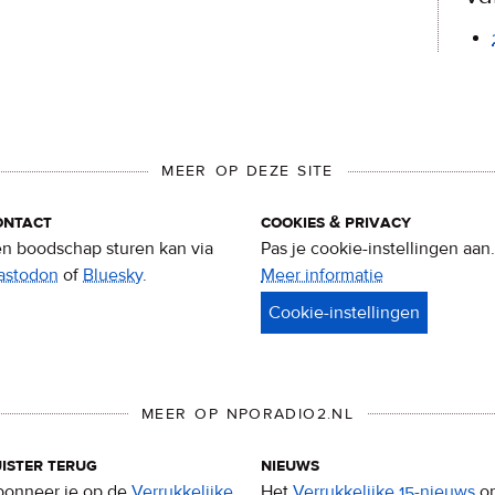
MEER OP DEZE SITE
ontact
cookies & privacy
n boodschap sturen kan via
Pas je cookie-instellingen aan.
astodon
of
Bluesky
.
Meer informatie
over
privacy
&
cookies
MEER OP NPORADIO2.NL
ister terug
nieuws
onneer je op de
Verrukkelijke
Het
Verrukkelijke 15-nieuws
o