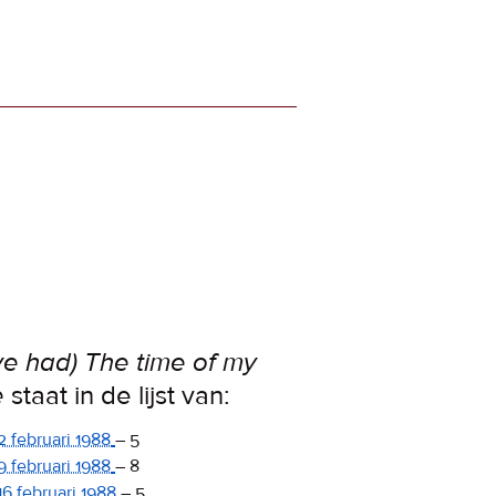
’ve had) The time of my
e
staat in de lijst van:
2 februari 1988
–
5
9 februari 1988
–
8
16 februari 1988
–
5