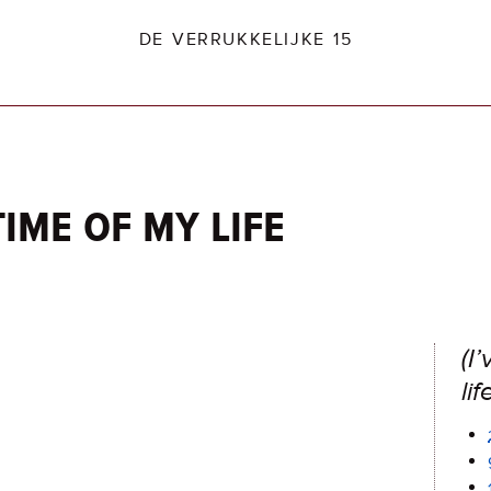
DE VERRUKKELIJKE 15
time of my life
dio2.nl
(I
lif