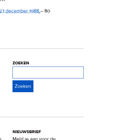
27 december 1988
–
80
zoeken
Zoeken
nieuwsbrief
p
Meld je aan voor de