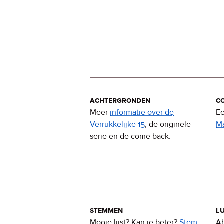
achtergronden
c
Meer
informatie over de
Ee
Verrukkelijke 15
, de originele
M
serie en de come back.
stemmen
lu
Mooie lijst? Kan ie beter?
Stem
Ab