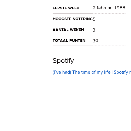
eerste week
2 februari 1988
hoogste notering
5
aantal weken
3
totaal punten
30
Spotify
(I’ve had) The time of my life | Spotif