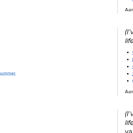
Aan
(I
lif
y nummer
Aan
(I
lif
va