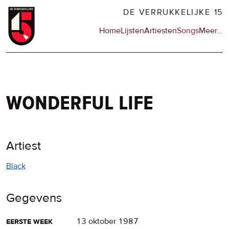
Overslaan
DE VERRUKKELIJKE 15
en
Hoofdnavigatie
Home
Lijsten
Artiesten
Songs
Meer
op
…
naar
de
de
sit
inhoud
en
gaan
op
npo
wonderful life
Artiest
Black
Gegevens
eerste week
13 oktober 1987