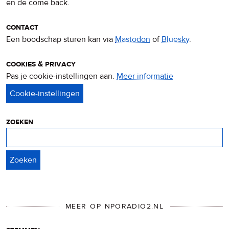
en de come back.
contact
Een boodschap sturen kan via
Mastodon
of
Bluesky
.
cookies & privacy
Pas je cookie-instellingen aan.
Meer informatie
over
privacy
&
cookies
zoeken
Zoeken
MEER OP NPORADIO2.NL