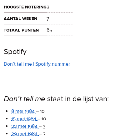
hoogste notering
2
aantal weken
7
totaal punten
65
Spotify
Don’t tell me | Spotify nummer
Don’t tell me
staat in de lijst van:
8 mei 1984
–
10
15 mei 1984
–
10
22 mei 1984
–
3
29 mei 1984
–
2