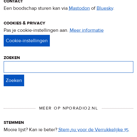
contact
Een boodschap sturen kan via
Mastodon
of
Bluesky
.
cookies & privacy
Pas je cookie-instellingen aan.
Meer informatie
over
privacy
&
cookies
zoeken
Zoeken
MEER OP NPORADIO2.NL
stemmen
Mooie lijst? Kan ie beter?
Stem
nu
voor de Verrukkelijke 15
.