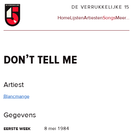
Overslaan
DE VERRUKKELIJKE 15
en
Hoofdnavigatie
Home
Lijsten
Artiesten
Songs
Meer
op
…
naar
de
de
sit
inhoud
en
gaan
op
npo
don’t tell me
Artiest
Blancmange
Gegevens
eerste week
8 mei 1984