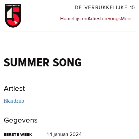
Overslaan
DE VERRUKKELIJKE 15
en
Hoofdnavigatie
Home
Lijsten
Artiesten
Songs
Meer
op
…
naar
de
de
sit
inhoud
en
gaan
op
npo
summer song
Artiest
Blaudzun
Gegevens
eerste week
14 januari 2024