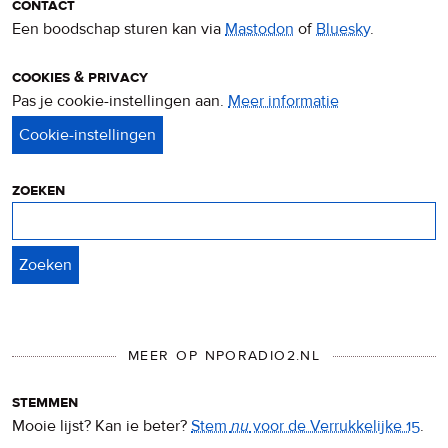
contact
Een boodschap sturen kan via
Mastodon
of
Bluesky
.
cookies & privacy
Pas je cookie-instellingen aan.
Meer informatie
over
privacy
&
cookies
zoeken
Zoeken
MEER OP NPORADIO2.NL
stemmen
Mooie lijst? Kan ie beter?
Stem
nu
voor de Verrukkelijke 15
.