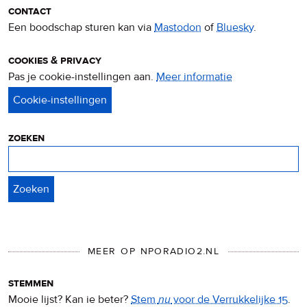
contact
Een boodschap sturen kan via
Mastodon
of
Bluesky
.
cookies & privacy
Pas je cookie-instellingen aan.
Meer informatie
over
privacy
&
cookies
zoeken
Zoeken
MEER OP NPORADIO2.NL
stemmen
Mooie lijst? Kan ie beter?
Stem
nu
voor de Verrukkelijke 15
.