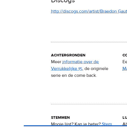
Discogs
http://discogs.com/artist/Braedon Gaut
achtergronden
c
Meer
informatie over de
Ee
Verrukkelijke 15
, de originele
M
serie en de come back.
stemmen
lu
Mooie lijst? Kan ie beter?
Stem
Ab