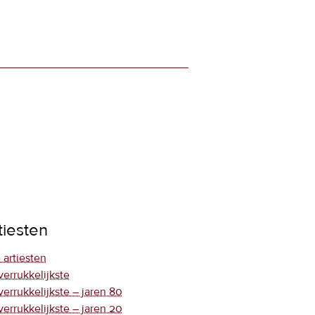
tiesten
 artiesten
verrukkelijkste
verrukkelijkste – jaren 80
verrukkelijkste – jaren 20