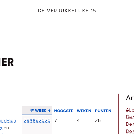
DE VERRUKKELIJKE 15
ier
dio2.nl
Ar
aflopend sorteren
Alle
1ᵉ week
hoogste
weken
punten
De 
ine High
29/06/2020
7
4
26
De 
er
en
De 