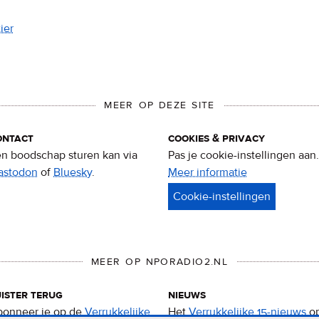
ier
MEER OP DEZE SITE
ontact
cookies & privacy
n boodschap sturen kan via
Pas je cookie-instellingen aan.
astodon
of
Bluesky
.
Meer informatie
over
privacy
&
cookies
MEER OP NPORADIO2.NL
ister terug
nieuws
onneer je op de
Verrukkelijke
Het
Verrukkelijke 15-nieuws
o