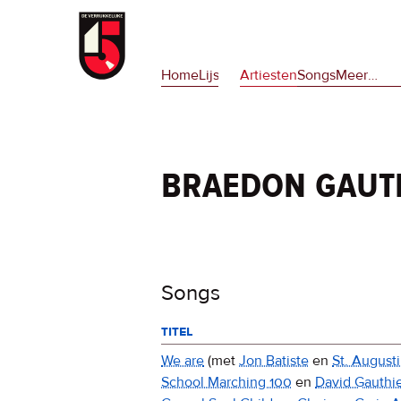
Overslaan
en
Hoofdnavigatie
naar
Home
Lijsten
Artiesten
Songs
Meer
op
…
de
deze
inhoud
site
gaan
en
op
braedon gaut
npora
Songs
titel
We are
(met
Jon Batiste
en
St. August
School Marching 100
en
David Gauthi