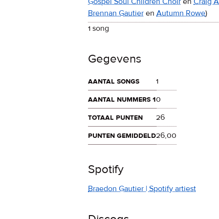
Gospel Soul Children Choir
en
Craig 
Brennan Gautier
en
Autumn Rowe
)
1 song
Gegevens
aantal songs
1
aantal nummers 1
0
totaal punten
26
punten gemiddeld
26,00
Spotify
Braedon Gautier | Spotify artiest