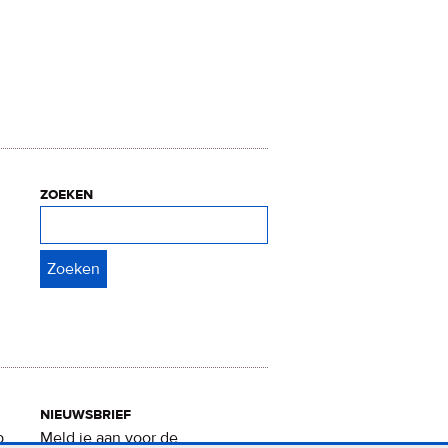
zoeken
Zoeken
nieuwsbrief
p
Meld je aan voor de