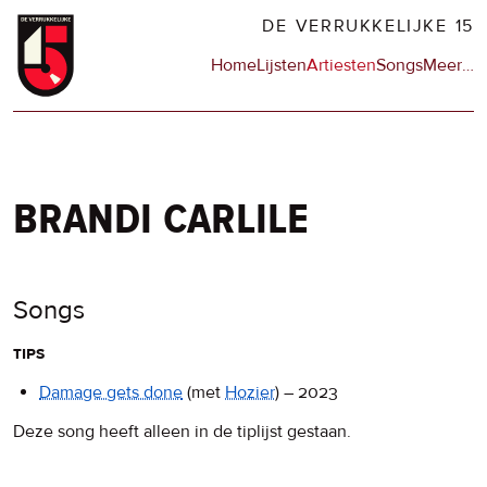
Overslaan
DE VERRUKKELIJKE 15
en
Hoofdnavigatie
Home
Lijsten
Artiesten
Songs
Meer
op
…
naar
de
de
sit
inhoud
en
gaan
op
npo
brandi carlile
Songs
tips
Damage gets done
(met
Hozier
)
–
2023
Deze song heeft alleen in de tiplijst gestaan.