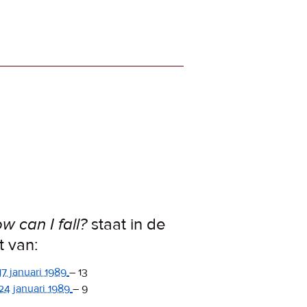
w can I fall?
staat in de
st van:
17 januari 1989
–
13
24 januari 1989
–
9