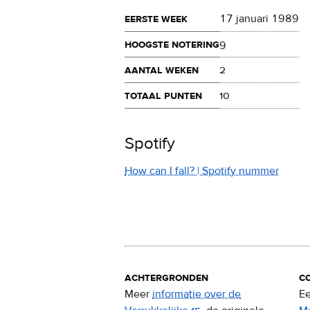
eerste week
17 januari 1989
hoogste notering
9
aantal weken
2
totaal punten
10
Spotify
How can I fall? | Spotify nummer
achtergronden
c
Meer
informatie over de
Ee