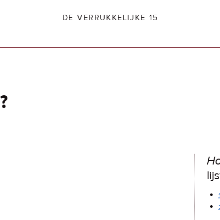
DE VERRUKKELIJKE 15
?
dio2.nl
Ho
lij