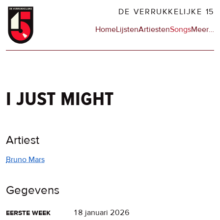
Overslaan
DE VERRUKKELIJKE 15
en
Hoofdnavigatie
Home
Lijsten
Artiesten
Songs
Meer
op
…
naar
de
de
sit
inhoud
en
gaan
op
npo
i just might
Artiest
Bruno Mars
Gegevens
eerste week
18 januari 2026