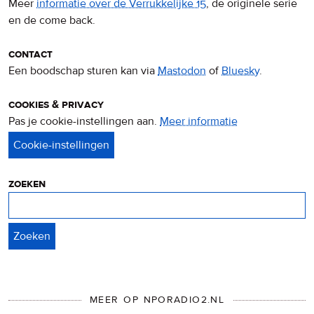
Meer
informatie over de Verrukkelijke 15
, de originele serie
en de come back.
contact
Een boodschap sturen kan via
Mastodon
of
Bluesky
.
cookies & privacy
Pas je cookie-instellingen aan.
Meer informatie
over
privacy
&
cookies
zoeken
Zoeken
MEER OP NPORADIO2.NL