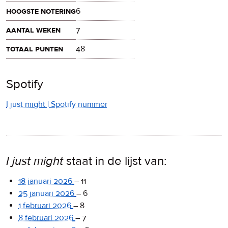
hoogste notering
6
aantal weken
7
totaal punten
48
Spotify
I just might | Spotify nummer
I just might
staat in de lijst van:
18 januari 2026
–
11
25 januari 2026
–
6
1 februari 2026
–
8
8 februari 2026
–
7