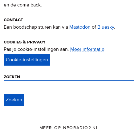
en de come back.
contact
Een boodschap sturen kan via
Mastodon
of
Bluesky
.
cookies & privacy
Pas je cookie-instellingen aan.
Meer informatie
over
privacy
&
cookies
zoeken
Zoeken
MEER OP NPORADIO2.NL