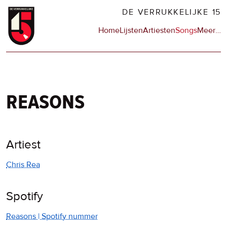
Overslaan
DE VERRUKKELIJKE 15
en
Hoofdnavigatie
Home
Lijsten
Artiesten
Songs
Meer
op
…
naar
de
de
sit
inhoud
en
gaan
op
npo
reasons
Artiest
Chris Rea
Spotify
Reasons | Spotify nummer