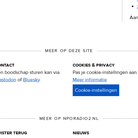
Aan
MEER OP DEZE SITE
ontact
cookies & privacy
n boodschap sturen kan via
Pas je cookie-instellingen aan.
astodon
of
Bluesky
.
Meer informatie
over
privacy
&
cookies
MEER OP NPORADIO2.NL
ister terug
nieuws