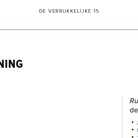
DE VERRUKKELIJKE 15
ning
dio2.nl
Ru
de