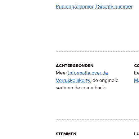
Running/planning | Spotify nummer
achtergronden
c
Meer
informatie over de
Ee
Verrukkelijke 15
, de originele
M
serie en de come back.
stemmen
lu