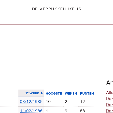
DE VERRUKKELIJKE 15
dio2.nl
Ar
aflopend sorteren
Alle
1ᵉ week
hoogste
weken
punten
De 
03/12/1985
10
2
12
De 
De 
11/02/1986
1
9
88