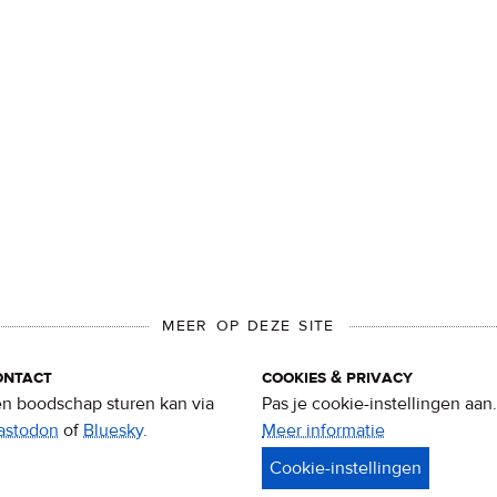
MEER OP DEZE SITE
ontact
cookies & privacy
n boodschap sturen kan via
Pas je cookie-instellingen aan.
astodon
of
Bluesky
.
Meer informatie
over
privacy
&