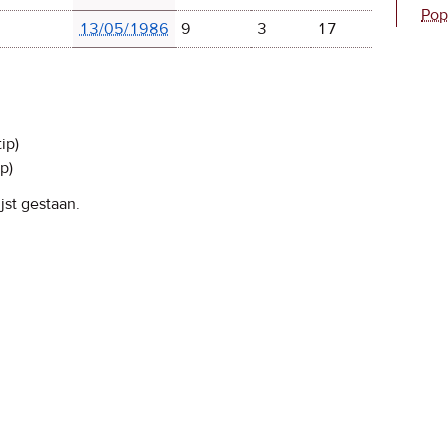
Pop
13/05/1986
9
3
17
ip)
p)
jst gestaan.