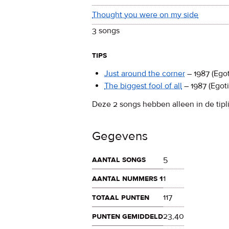
Thought you were on my side
3 songs
tips
Just around the corner
–
1987
(Egot
The biggest fool of all
–
1987
(Egoti
Deze 2 songs hebben alleen in de tipli
Gegevens
aantal songs
5
aantal nummers 1
1
totaal punten
117
punten gemiddeld
23,40