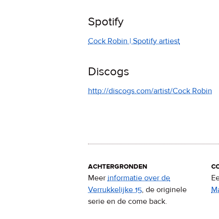
Spotify
Cock Robin | Spotify artiest
Discogs
http://discogs.com/artist/Cock Robin
achtergronden
c
Meer
informatie over de
Ee
Verrukkelijke 15
, de originele
M
serie en de come back.