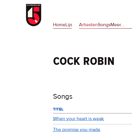
Overslaan
en
Hoofdnavigatie
naar
Home
Lijsten
Artiesten
Songs
Meer
op
…
de
deze
inhoud
site
gaan
en
op
cock robin
npora
Songs
titel
When your heart is weak
The promise you made