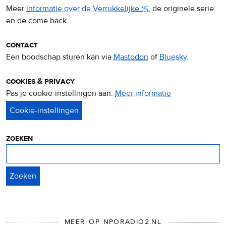
Meer
informatie over de Verrukkelijke 15
, de originele serie
en de come back.
contact
Een boodschap sturen kan via
Mastodon
of
Bluesky
.
cookies & privacy
Pas je cookie-instellingen aan.
Meer informatie
over
privacy
&
cookies
zoeken
Zoeken
MEER OP NPORADIO2.NL