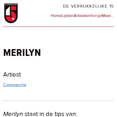
Overslaan
DE VERRUKKELIJKE 15
en
Hoofdnavigatie
Home
Lijsten
Artiesten
Songs
Meer
op
…
naar
de
de
sit
inhoud
en
gaan
op
npo
merilyn
Artiest
Commanche
Merilyn
staat in de tips van: