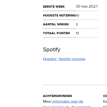
eerste week
30 mei 2021
hoogste notering
10
aantal weken
2
totaal punten
12
Spotify
Hopeful | Spotify nummer
achtergronden
c
Meer
informatie over de
Ee