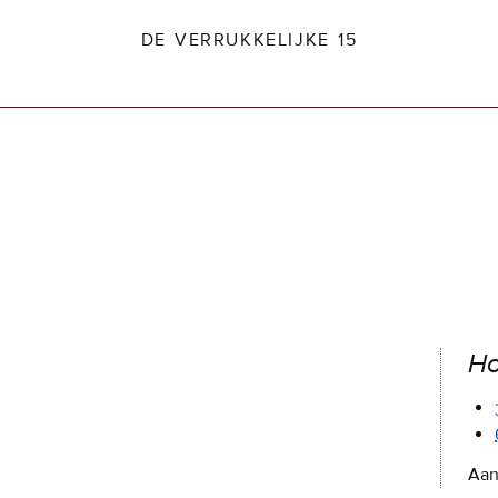
DE VERRUKKELIJKE 15
dio2.nl
Ho
Aan