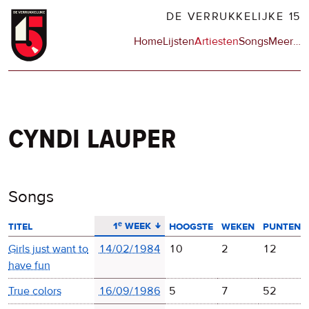
Overslaan
DE VERRUKKELIJKE 15
en
Hoofdnavigatie
Home
Lijsten
Artiesten
Songs
Meer
op
…
naar
de
de
sit
inhoud
en
gaan
op
npo
cyndi lauper
Songs
aflopend sorteren
1ᵉ week
titel
hoogste
weken
punten
Girls just want to
14/02/1984
10
2
12
have fun
True colors
16/09/1986
5
7
52