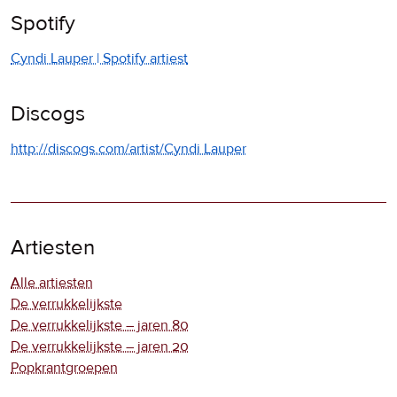
Spotify
Cyndi Lauper | Spotify artiest
Discogs
http://discogs.com/artist/Cyndi Lauper
Artiesten
Alle artiesten
De verrukkelijkste
De verrukkelijkste – jaren 80
De verrukkelijkste – jaren 20
Popkrantgroepen