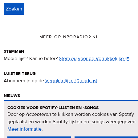
MEER OP NPORADIO2.NL
stemmen
Mooie lijst? Kan ie beter?
Stem
nu
voor de Verrukkelijke 15
.
luister terug
Abonneer je op de
Verrukkelijke 15-podcast
.
nieuws
Het
Verrukkelijke 15-nieuws
op de NPO Radio 2-website.
cookies voor spotify-lijsten en -songs
Door op
Accepteren
te klikken worden cookies van Spotify
nieuwsbrief
geplaatst en worden Spotify-lijsten en -songs weergegeven.
Meld je aan voor de
Verrukkelijke 15-nieuwsbrief
.
Meer informatie
over
.
privacy