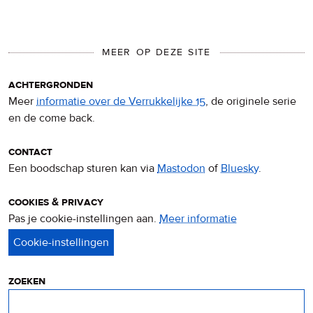
MEER OP DEZE SITE
achtergronden
Meer
informatie over de Verrukkelijke 15
, de originele serie
en de come back.
contact
Een boodschap sturen kan via
Mastodon
of
Bluesky
.
cookies & privacy
Pas je cookie-instellingen aan.
Meer informatie
over
privacy
&
cookies
zoeken
Zoeken