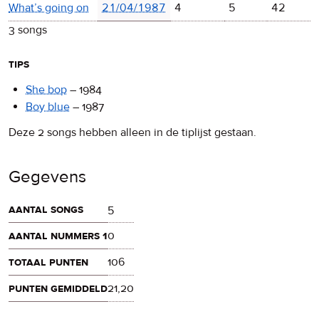
What’s going on
21/04/1987
4
5
42
3 songs
tips
She bop
–
1984
Boy blue
–
1987
Deze 2 songs hebben alleen in de tiplijst gestaan.
Gegevens
aantal songs
5
aantal nummers 1
0
totaal punten
106
punten gemiddeld
21,20