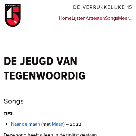
Overslaan
DE VERRUKKELIJKE 15
en
Hoofdnavigatie
Home
Lijsten
Artiesten
Songs
Meer
op
…
naar
de
de
sit
inhoud
en
gaan
op
npo
de jeugd van
tegenwoordig
Songs
tips
Naar de maan
(met
Maan
)
–
2022
Deze song heeft alleen in de tiplijst gestaan.