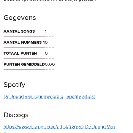
Gegevens
aantal songs
1
aantal nummers 1
0
totaal punten
0
punten gemiddeld
0,00
Spotify
De Jeugd van Tegenwoordig | Spotify artiest
Discogs
https://www.discogs.com/artist/320143-De-Jeugd-Van-