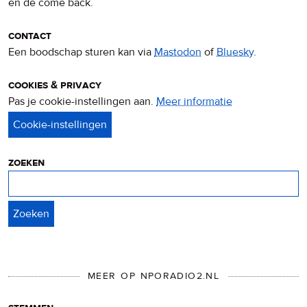
en de come back.
contact
Een boodschap sturen kan via
Mastodon
of
Bluesky
.
cookies & privacy
Pas je cookie-instellingen aan.
Meer informatie
over
privacy
&
cookies
zoeken
Zoeken
MEER OP NPORADIO2.NL