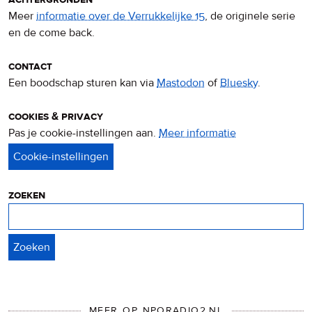
Meer
informatie over de Verrukkelijke 15
, de originele serie
en de come back.
contact
Een boodschap sturen kan via
Mastodon
of
Bluesky
.
cookies & privacy
Pas je cookie-instellingen aan.
Meer informatie
over
privacy
&
cookies
zoeken
Zoeken
MEER OP NPORADIO2.NL