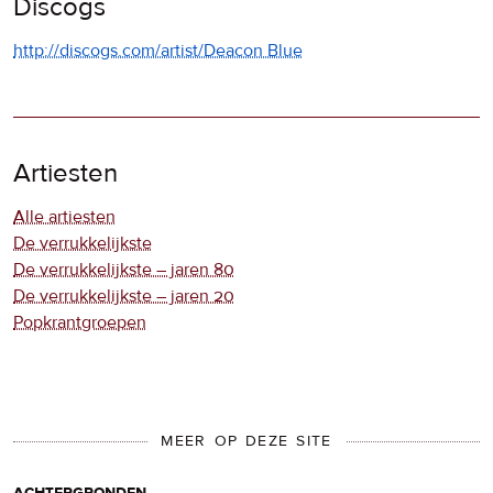
Discogs
http://discogs.com/artist/Deacon Blue
Artiesten
Alle artiesten
De verrukkelijkste
De verrukkelijkste – jaren 80
De verrukkelijkste – jaren 20
Popkrantgroepen
MEER OP DEZE SITE
achtergronden