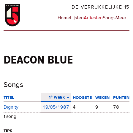
Overslaan
DE VERRUKKELIJKE 15
en
Hoofdnavigatie
Home
Lijsten
Artiesten
Songs
Meer
op
…
naar
de
de
sit
inhoud
en
gaan
op
npo
deacon blue
Songs
aflopend sorteren
1ᵉ week
titel
hoogste
weken
punten
Dignity
19/05/1987
4
9
78
1 song
tips