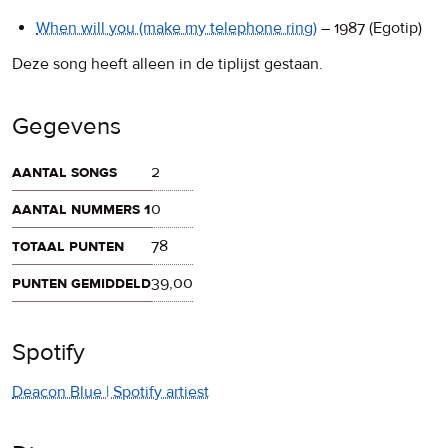
When will you
(make my telephone ring)
–
1987
(Egotip)
Deze song heeft alleen in de tiplijst gestaan.
Gegevens
aantal songs
2
aantal nummers 1
0
totaal punten
78
punten gemiddeld
39,00
Spotify
Deacon Blue | Spotify artiest