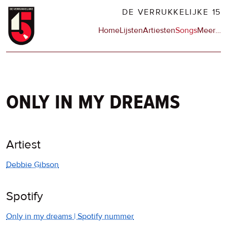
Overslaan
DE VERRUKKELIJKE 15
en
Hoofdnavigatie
Home
Lijsten
Artiesten
Songs
Meer
op
…
naar
de
de
sit
inhoud
en
gaan
op
npo
only in my dreams
Artiest
Debbie Gibson
Spotify
Only in my dreams | Spotify nummer