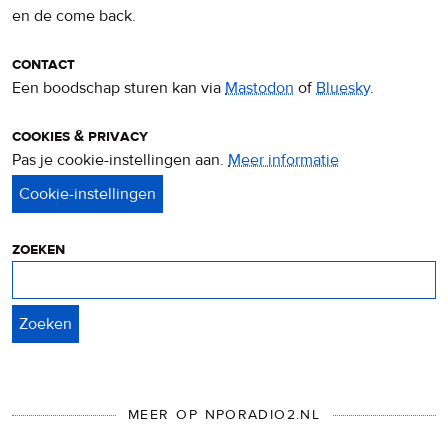
en de come back.
contact
Een boodschap sturen kan via
Mastodon
of
Bluesky
.
cookies & privacy
Pas je cookie-instellingen aan.
Meer informatie
over
privacy
&
cookies
zoeken
Zoeken
MEER OP NPORADIO2.NL