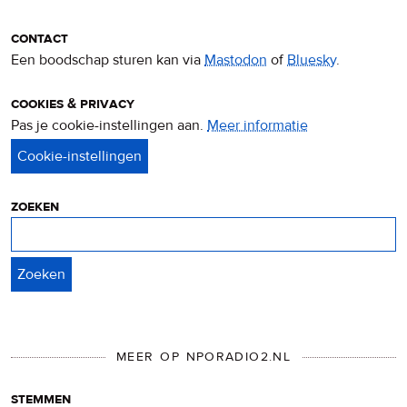
contact
Een boodschap sturen kan via
Mastodon
of
Bluesky
.
cookies & privacy
Pas je cookie-instellingen aan.
Meer informatie
over
privacy
&
cookies
zoeken
Zoeken
MEER OP NPORADIO2.NL
stemmen