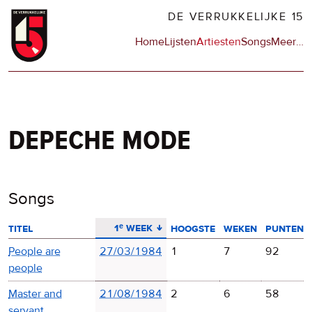
Overslaan
DE VERRUKKELIJKE 15
en
Hoofdnavigatie
Home
Lijsten
Artiesten
Songs
Meer
op
…
naar
de
de
sit
inhoud
en
gaan
op
npo
depeche mode
Songs
aflopend sorteren
1ᵉ week
titel
hoogste
weken
punten
People are
27/03/1984
1
7
92
people
Master and
21/08/1984
2
6
58
servant