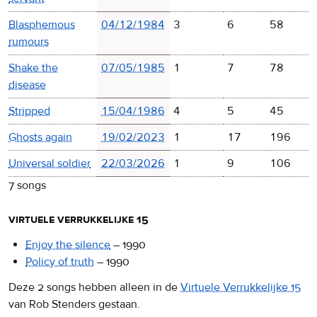
Blasphemous
04/12/1984
3
6
58
rumours
Shake the
07/05/1985
1
7
78
disease
Stripped
15/04/1986
4
5
45
Ghosts again
19/02/2023
1
17
196
Universal soldier
22/03/2026
1
9
106
7 songs
virtuele verrukkelijke 15
Enjoy the silence
–
1990
Policy of truth
–
1990
Deze 2 songs hebben alleen in de
Virtuele Verrukkelijke 15
van Rob Stenders gestaan.