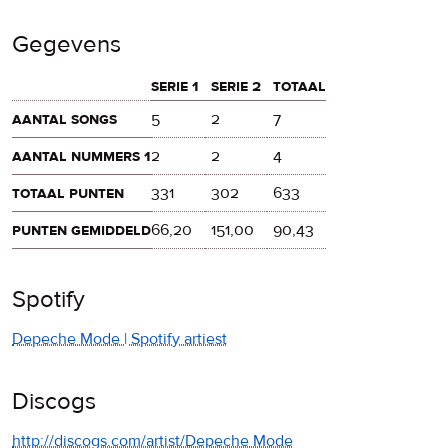
Gegevens
serie 1
serie 2
totaal
aantal songs
5
2
7
aantal nummers 1
2
2
4
totaal punten
331
302
633
punten gemiddeld
66,20
151,00
90,43
Spotify
Depeche Mode | Spotify artiest
Discogs
http://discogs.com/artist/Depeche Mode