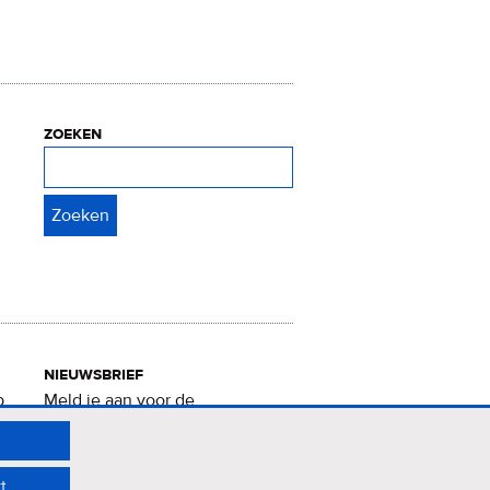
zoeken
Zoeken
nieuwsbrief
p
Meld je aan voor de
Verrukkelijke 15-nieuwsbrief
.
t