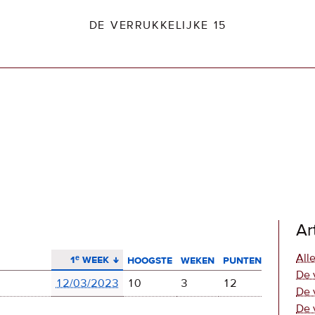
DE VERRUKKELIJKE 15
dio2.nl
Ar
aflopend sorteren
Alle
1ᵉ week
hoogste
weken
punten
De 
12/03/2023
10
3
12
De 
De 