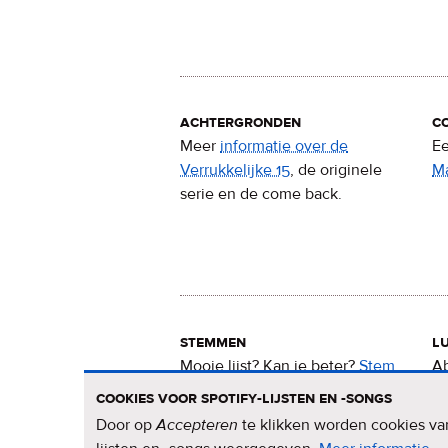
achtergronden
c
Meer
informatie over de
Ee
Verrukkelijke 15
, de originele
M
serie en de come back.
stemmen
lu
Mooie lijst? Kan ie beter?
Stem
Ab
nu
voor de Verrukkelijke 15
.
15
cookies voor spotify-lijsten en -songs
Door op
Accepteren
te klikken worden cookies van