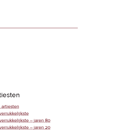
tiesten
 artiesten
verrukkelijkste
verrukkelijkste – jaren 80
verrukkelijkste – jaren 20