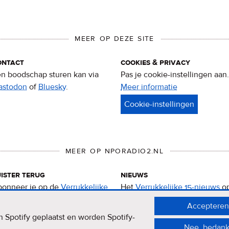
MEER OP DEZE SITE
ontact
cookies & privacy
n boodschap sturen kan via
Pas je cookie-instellingen aan.
astodon
of
Bluesky
.
Meer informatie
over
privacy
&
cookies
MEER OP NPORADIO2.NL
ister terug
nieuws
onneer je op de
Verrukkelijke
Het
Verrukkelijke 15-nieuws
o
-podcast
.
de NPO Radio 2-website.
Accepteren
 Spotify geplaatst en worden Spotify-
Nee, bedank