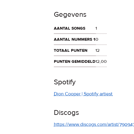
Gegevens
aantal songs
1
aantal nummers 1
0
totaal punten
12
punten gemiddeld
12,00
Spotify
Dion Cooper | Spotify artiest
Discogs
https://www.discogs.com/artist/7909